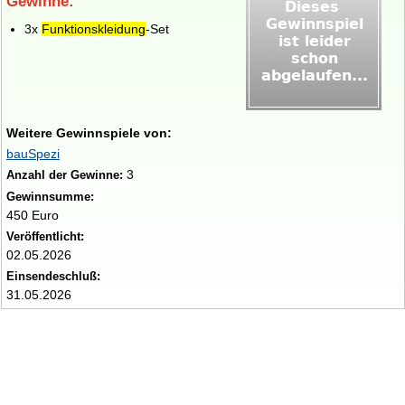
Gewinne:
3x
Funktionskleidung
-Set
Weitere Gewinnspiele von:
bauSpezi
3
Anzahl der Gewinne:
Gewinnsumme:
450 Euro
Veröffentlicht:
02.05.2026
Einsendeschluß:
31.05.2026