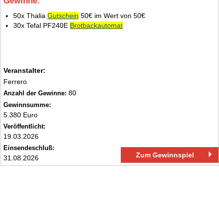
Gewinne:
1.
50x Thalia
Gutschein
50€ im Wert von 50€
30x Tefal PF240E
Brotbackautomat
Veranstalter:
Ferrero
80
Anzahl der Gewinne:
Gewinnsumme:
5.380 Euro
Veröffentlicht:
19.03.2026
Einsendeschluß:
Zum Gewinnspiel
31.08.2026