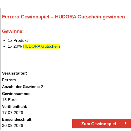
Ferrero Gewinnspiel – HUDORA Gutschein gewinnen
Gewinne:
6.
1x Produkt
1x 20%
HUDORA Gutschein
Veranstalter:
Ferrero
2
Anzahl der Gewinne:
Gewinnsumme:
15 Euro
Veröffentlicht:
17.07.2026
Einsendeschluß:
Zum Gewinnspiel
30.09.2026