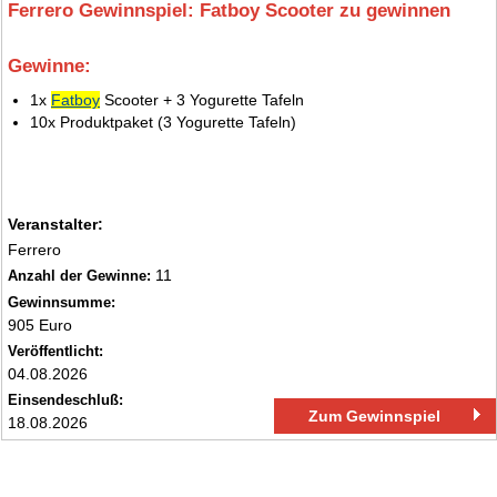
Ferrero Gewinnspiel: Fatboy Scooter zu gewinnen
Gewinne:
4.
1x
Fatboy
Scooter + 3 Yogurette Tafeln
10x Produktpaket (3 Yogurette Tafeln)
Veranstalter:
Ferrero
11
Anzahl der Gewinne:
Gewinnsumme:
905 Euro
Veröffentlicht:
04.08.2026
Einsendeschluß:
Zum Gewinnspiel
18.08.2026