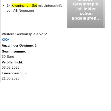
1x
Kikaninchen-Set
mit Unterschrift
von Alli Neumann
Weitere Gewinnspiele von:
KiKA
1
Anzahl der Gewinne:
Gewinnsumme:
30 Euro
Veröffentlicht:
08.05.2026
Einsendeschluß:
21.05.2026