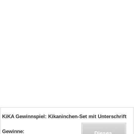
KiKA Gewinnspiel: Kikaninchen-Set mit Unterschrift
Gewinne: