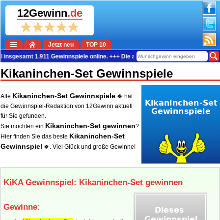
12Gewinn
.de
Jetzt neu
TOP 10
nsgesamt 1.911 Gewinnspiele online. +++ Die aktuelle Gewinn-Summe beträgt 3
Kikaninchen-Set Gewinnspiele
Kikaninchen-Set Gewinnspiele
Alle
🍀 hat
die Gewinnspiel-Redaktion von 12Gewinn aktuell
für Sie gefunden.
Kikaninchen-Set gewinnen
Sie möchten ein
?
Kikaninchen-Set
Hier finden Sie das beste
Gewinnspiel
🍀. Viel Glück und große Gewinne!
KiKA Gewinnspiel: Kikaninchen-Set gewinnen
Gewinne: