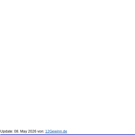
Update:
08. May 2026
von:
12Gewinn.de