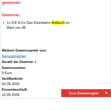
gewinnen
Gewinne:
3.
1x ICE & Co Das Eisenbahn‑
Malbuch
im
Wert von 9€
Weitere Gewinnspiele von:
Genussmänner
1
Anzahl der Gewinne:
Gewinnsumme:
9 Euro
Veröffentlicht:
04.08.2026
Einsendeschluß:
Zum Gewinnspiel
10.08.2026