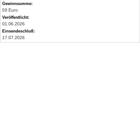
Gewinnsumme:
59 Euro
Veröffentlicht:
01.06.2026
Einsendeschluß:
17.07.2026