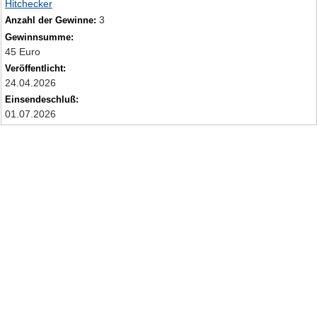
Hitchecker
3
Anzahl der Gewinne:
Gewinnsumme:
45 Euro
Veröffentlicht:
24.04.2026
Einsendeschluß:
01.07.2026