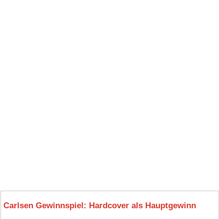
Carlsen Gewinnspiel: Hardcover als Hauptgewinn