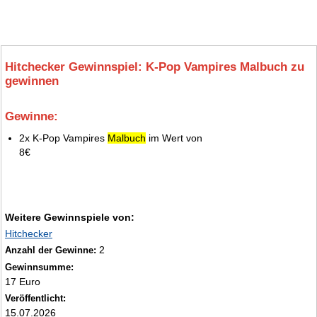
Hitchecker Gewinnspiel: K‑Pop Vampires Malbuch zu
gewinnen
Gewinne:
5.
2x K‑Pop Vampires
Malbuch
im Wert von
8€
Weitere Gewinnspiele von:
Hitchecker
2
Anzahl der Gewinne:
Gewinnsumme:
17 Euro
Veröffentlicht:
15.07.2026