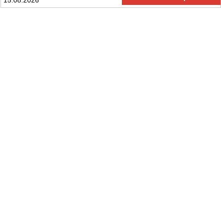
15.08.2026