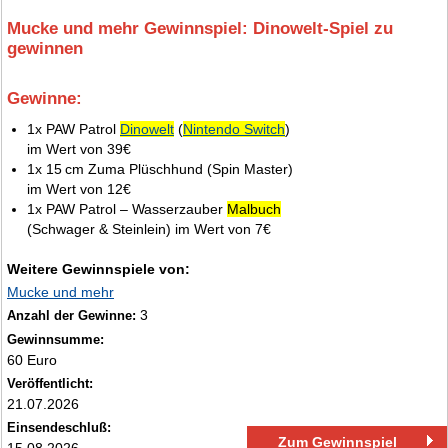
Mucke und mehr Gewinnspiel: Dinowelt-Spiel zu
gewinnen
Gewinne:
4.
1x PAW Patrol
Dinowelt
(
Nintendo Switch
)
im Wert von 39€
1x 15 cm Zuma Plüschhund (Spin Master)
im Wert von 12€
1x PAW Patrol – Wasserzauber
Malbuch
(Schwager & Steinlein) im Wert von 7€
Weitere Gewinnspiele von:
Mucke und mehr
3
Anzahl der Gewinne:
Gewinnsumme:
60 Euro
Veröffentlicht:
21.07.2026
Einsendeschluß:
Zum Gewinnspiel