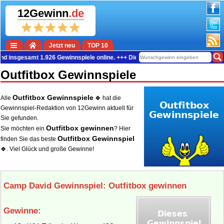
12Gewinn
.de
Jetzt neu
TOP 10
d insgesamt 1.926 Gewinnspiele online. +++ Die aktuelle Gewinn-Summe beträgt
Outfitbox Gewinnspiele
Outfitbox Gewinnspiele
Alle
🍀 hat die
Gewinnspiel-Redaktion von 12Gewinn aktuell für
Sie gefunden.
Outfitbox gewinnen
Sie möchten ein
? Hier
Outfitbox Gewinnspiel
finden Sie das beste
🍀. Viel Glück und große Gewinne!
Camp David Gewinnspiel: Outfitbox gewinnen
Gewinne: