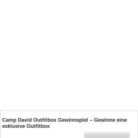
Camp David Outfitbox Gewinnspiel – Gewinne eine
exklusive Outfitbox