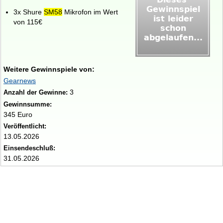
3x Shure
SM58
Mikrofon im Wert
von 115€
Weitere Gewinnspiele von:
Gearnews
3
Anzahl der Gewinne:
Gewinnsumme:
345 Euro
Veröffentlicht:
13.05.2026
Einsendeschluß:
31.05.2026