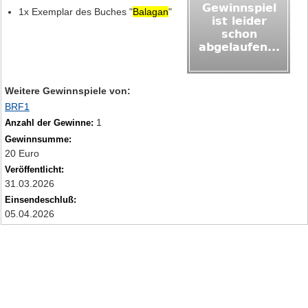
1x Exemplar des Buches "
Balagan
"
Weitere Gewinnspiele von:
BRF1
1
Anzahl der Gewinne:
Gewinnsumme:
20 Euro
Veröffentlicht:
31.03.2026
Einsendeschluß:
05.04.2026