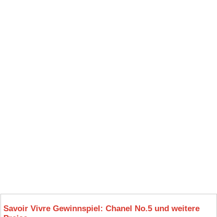
Savoir Vivre Gewinnspiel: Chanel No.5 und weitere