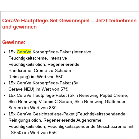
CeraVe Hautpflege-Set Gewinnspiel – Jetzt teilnehmen
und gewinnen
Gewinne:
5.
15x
CeraVe
Körperpflege-Paket (Intensive
Feuchtigkeitscreme, Intensive
Feuchtigkeitslotion, Regenerierende
Handcreme, Creme‑zu‑Schaum
Reinigung) im Wert von 55€
15x CeraVe Körperpflege-Paket (3×
Cerave NEU) im Wert von 57€
15x CeraVe Hautpflege-Paket (Skin Renewing Peptid Creme,
Skin Renewing Vitamin C Serum, Skin Renewing Glättendes
Serum) im Wert von 83€
15x CeraVe Gesichtspflege-Paket (Feuchtigkeitsspendende
Reinigungslotion, Regenerierende Augencreme,
Feuchtigkeitslotion, Feuchtigkeitsspendende Gesichtscreme mit
LSF50) im Wert von 65€