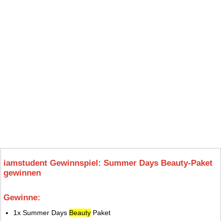
iamstudent Gewinnspiel: Summer Days Beauty-Paket
gewinnen
Gewinne:
7.
1x Summer Days
Beauty
Paket