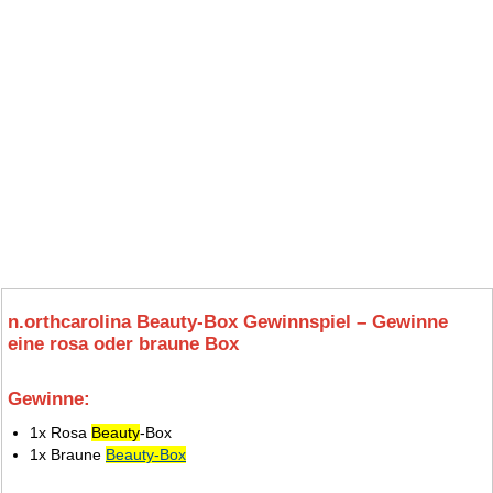
n.orthcarolina Beauty-Box Gewinnspiel – Gewinne
eine rosa oder braune Box
Gewinne:
6.
1x Rosa
Beauty
-Box
1x Braune
Beauty-Box