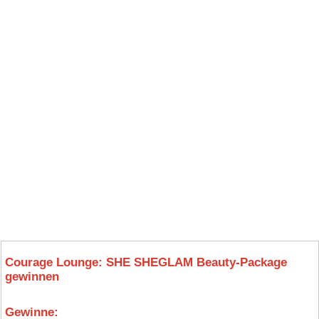
Courage Lounge: SHE SHEGLAM Beauty‑Package
gewinnen
Gewinne: