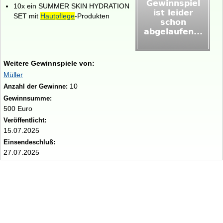
10x ein SUMMER SKIN HYDRATION
SET mit
Hautpflege
-Produkten
Weitere Gewinnspiele von:
Müller
10
Anzahl der Gewinne:
Gewinnsumme:
500 Euro
Veröffentlicht:
15.07.2025
Einsendeschluß:
27.07.2025