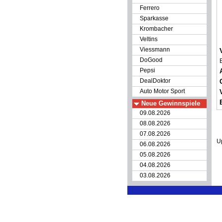
Ferrero
Sparkasse
Krombacher
Veltins
Viessmann
DoGood
Pepsi
DealDoktor
Auto Motor Sport
Neue Gewinnspiele
09.08.2026
08.08.2026
07.08.2026
U
06.08.2026
05.08.2026
04.08.2026
03.08.2026