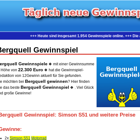
+++ Heute sind insgesamt 1.954 Gewinnspiele online. +++ Die a
Bergquell Gewinnspiel
ergquell Gewinnspiele
🍀 mit einer Gewinnsumme
22.300 Euro
n Höhe von
🍀 hat die Gewinnspiel-
edaktion von 12Gewinn aktuell für Sie gefunden.
Bergquell gewinnen
ie möchten bei
? Hier finden
Bergquell Gewinnspiel
ie das beste
🍀 . Viel Glück
nd große Gewinne!
Bergquell Gewinnspiel: Simson S51 und weitere Preise
Gewinne:
1.
2x
Simson S51
Motorrad