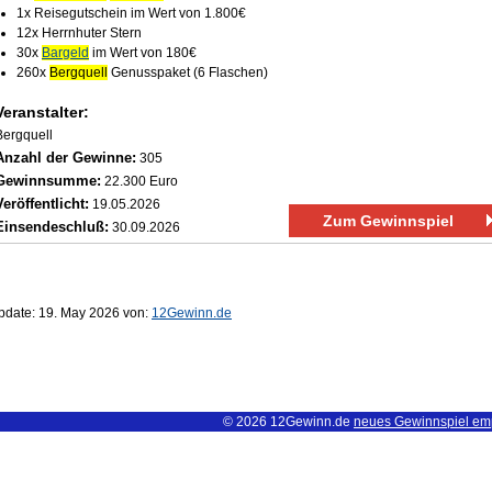
1x Reisegutschein im Wert von 1.800€
12x Herrnhuter Stern
30x
Bargeld
im Wert von 180€
260x
Bergquell
Genusspaket (6 Flaschen)
Veranstalter:
Bergquell
Anzahl der Gewinne:
305
Gewinnsumme:
22.300 Euro
Veröffentlicht:
19.05.2026
Zum Gewinnspiel
Einsendeschluß:
30.09.2026
pdate:
19. May 2026
von:
12Gewinn.de
© 2026
12Gewinn.de
neues Gewinnspiel em