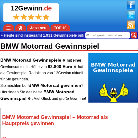
12Gewinn
.de
Jetzt neu
TOP 10
+ Heute sind insgesamt 1.931 Gewinnspiele online. +++ Die aktuelle Gewinn-S
BMW Motorrad Gewinnspiel
BMW Motorrad Gewinnspiele
🍀 mit einer
92.800 Euro
Gewinnsumme in Höhe von
🍀 hat
die Gewinnspiel-Redaktion von 12Gewinn aktuell
für Sie gefunden.
BMW Motorrad gewinnen
Sie möchten bei
?
BMW Motorrad
Hier finden Sie das beste
Gewinnspiel
🍀 . Viel Glück und große Gewinne!
BMW Motorrad Gewinnspiel – Motorrad als
Hauptpreis gewinnen