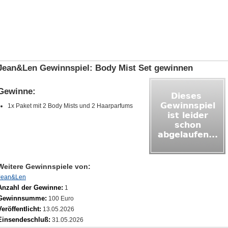
Jean&Len Gewinnspiel: Body Mist Set gewinnen
Gewinne:
1x Paket mit 2 Body Mists und 2 Haarparfums
Weitere Gewinnspiele von:
Jean&Len
Anzahl der Gewinne:
1
Gewinnsumme:
100 Euro
Veröffentlicht:
13.05.2026
Einsendeschluß:
31.05.2026