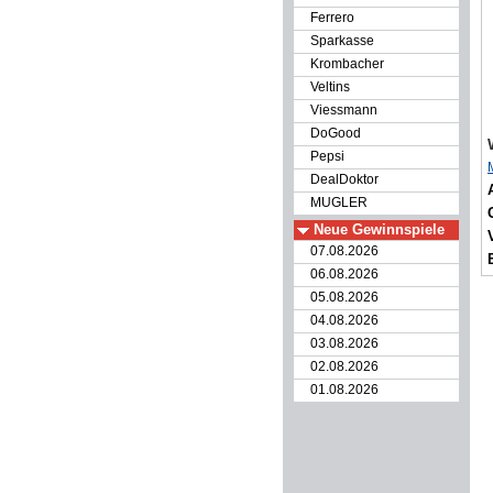
Ferrero
Sparkasse
Krombacher
Veltins
Viessmann
DoGood
Pepsi
DealDoktor
MUGLER
Neue Gewinnspiele
07.08.2026
06.08.2026
05.08.2026
04.08.2026
03.08.2026
02.08.2026
01.08.2026