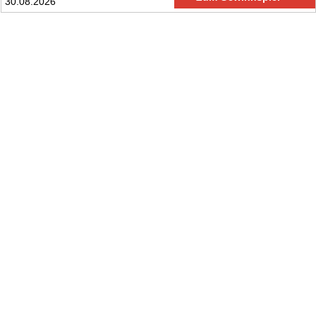
30.08.2026