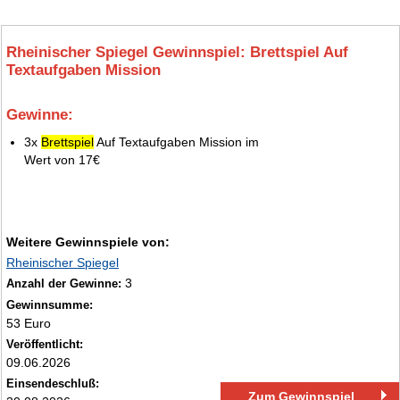
Rheinischer Spiegel Gewinnspiel: Brettspiel Auf
Textaufgaben Mission
Gewinne:
5.
3x
Brettspiel
Auf Textaufgaben Mission im
Wert von 17€
Weitere Gewinnspiele von:
Rheinischer Spiegel
3
Anzahl der Gewinne:
Gewinnsumme:
53 Euro
Veröffentlicht:
09.06.2026
Einsendeschluß:
Zum Gewinnspiel