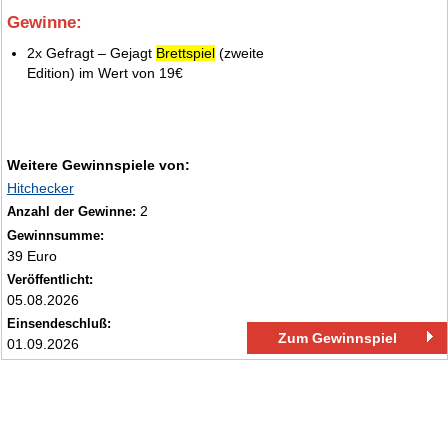
Gewinne:
2.
2x Gefragt – Gejagt
Brettspiel
(zweite
Edition) im Wert von 19€
Weitere Gewinnspiele von:
Hitchecker
2
Anzahl der Gewinne:
Gewinnsumme:
39 Euro
Veröffentlicht:
05.08.2026
Einsendeschluß:
Zum Gewinnspiel
01.09.2026