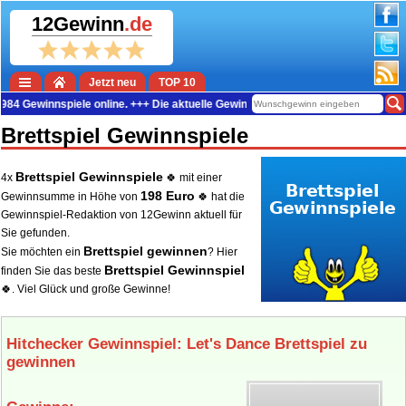
12Gewinn
.de
Jetzt neu
TOP 10
innspiele online. +++ Die aktuelle Gewinn-Summe beträgt 38.953.808 Euro. +++
Brettspiel Gewinnspiele
Brettspiel Gewinnspiele
4x
🍀 mit einer
198 Euro
Gewinnsumme in Höhe von
🍀 hat die
Gewinnspiel-Redaktion von 12Gewinn aktuell für
Sie gefunden.
Brettspiel gewinnen
Sie möchten ein
? Hier
Brettspiel Gewinnspiel
finden Sie das beste
🍀. Viel Glück und große Gewinne!
Hitchecker Gewinnspiel: Let's Dance Brettspiel zu
gewinnen