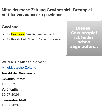
Mitteldeutsche Zeitung Gewinnspiel: Brettspiel
Verflixt verzaubert zu gewinnen
Gewinne:
3x
Brettspiel
Verflixt verzaubert
4x Kinoticket Plitsch Platsch Forever
Weitere Gewinnspiele von:
Mitteldeutsche Zeitung
7
Anzahl der Gewinne:
Gewinnsumme:
138 Euro
Veröffentlicht:
10.07.2026
Einsendeschluß:
15.07.2026