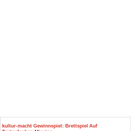
kultur-macht Gewinnspiel: Brettspiel Auf