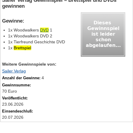
Sailer Verlag Gewinnspiel – Brettspiel und DVDs
gewinnen
Gewinne:
1x Woodwalkers
DVD
1
1x Woodwalkers DVD 2
1x Tierfreund Geschichte DVD
1x
Brettspiel
Weitere Gewinnspiele von:
Sailer Verlag
4
Anzahl der Gewinne:
Gewinnsumme:
70 Euro
Veröffentlicht:
23.06.2026
Einsendeschluß:
20.07.2026