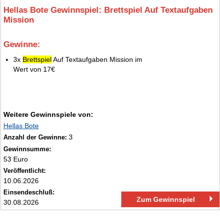
Hellas Bote Gewinnspiel: Brettspiel Auf Textaufgaben
Mission
Gewinne:
4.
3x
Brettspiel
Auf Textaufgaben Mission im
Wert von 17€
Weitere Gewinnspiele von:
Hellas Bote
3
Anzahl der Gewinne:
Gewinnsumme:
53 Euro
Veröffentlicht:
10.06.2026
Einsendeschluß:
Zum Gewinnspiel
30.08.2026