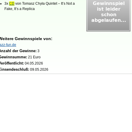
3x
CD
von Tomasz Chyła Quintet – It’s Not a
Fake, It’s a Replica
Weitere Gewinnspiele von:
jazz-fun.de
Anzahl der Gewinne:
3
Gewinnsumme:
21 Euro
Veröffentlicht:
04.05.2026
Einsendeschluß:
09.05.2026