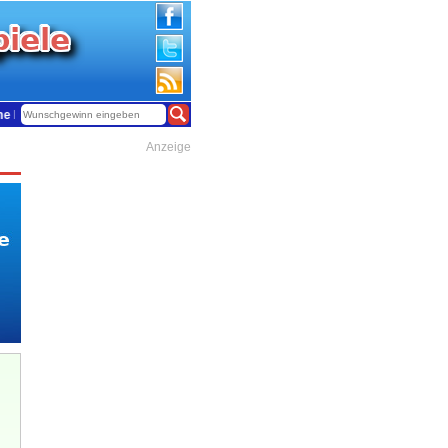
 38.686.224 Euro. +++ Insgesamt 17.971.925 Gewinne warten auf glückliche Gew
Anzeige