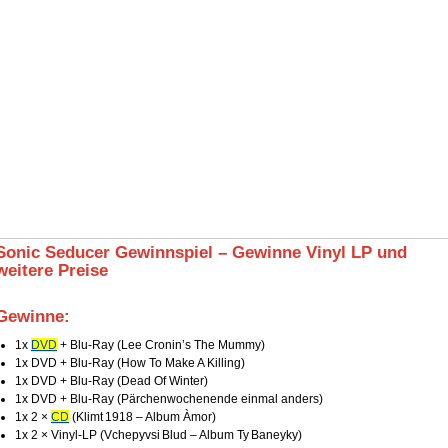
Sonic Seducer Gewinnspiel – Gewinne Vinyl LP und
weitere Preise
Gewinne:
5.
1x
DVD
+ Blu‑Ray (Lee Cronin’s The Mummy)
1x DVD + Blu‑Ray (How To Make A Killing)
1x DVD + Blu‑Ray (Dead Of Winter)
1x DVD + Blu‑Ray (Pärchenwochenende einmal anders)
1x 2 ×
CD
(Klimt 1918 – Album Àmor)
1x 2 × Vinyl‑LP (Vchepyvsi Blud – Album Ty Baneyky)