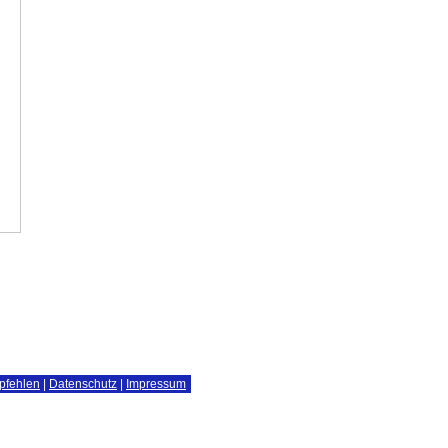
pfehlen
|
Datenschutz
|
Impressum