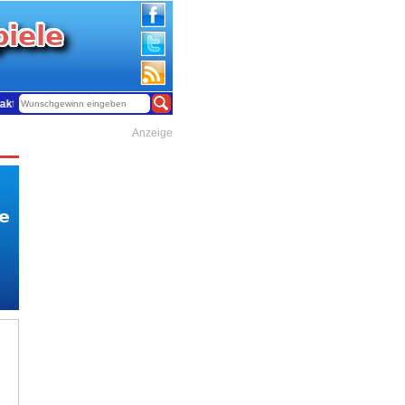
ktuelle Gewinn-Summe beträgt 38.953.808 Euro. +++ Insgesamt 17.975.261 Gewin
Anzeige