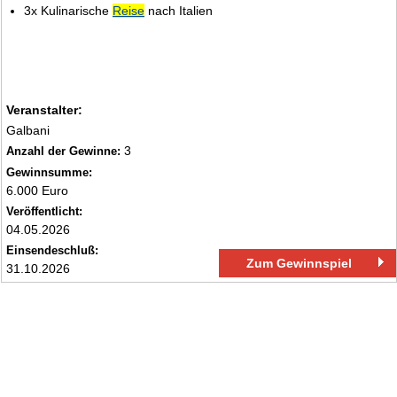
3x Kulinarische
Reise
nach Italien
Veranstalter:
Galbani
3
Anzahl der Gewinne:
Gewinnsumme:
6.000 Euro
Veröffentlicht:
04.05.2026
Einsendeschluß:
Zum Gewinnspiel
31.10.2026