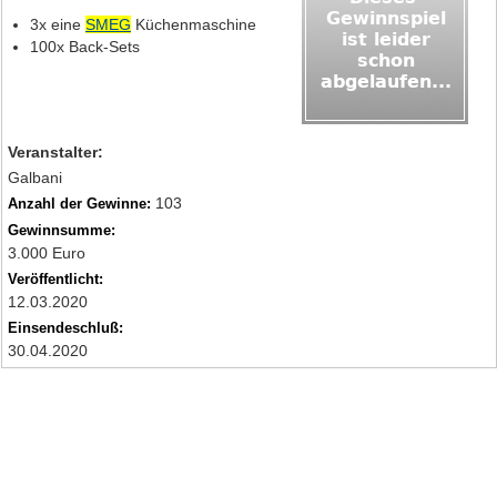
3x eine
SMEG
Küchenmaschine
100x Back-Sets
Veranstalter:
Galbani
103
Anzahl der Gewinne:
Gewinnsumme:
3.000 Euro
Veröffentlicht:
12.03.2020
Einsendeschluß:
30.04.2020