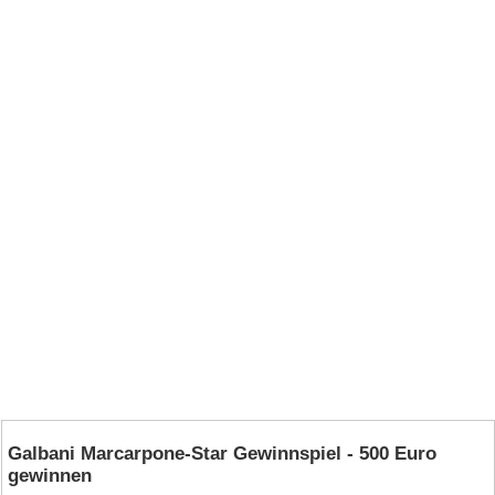
Galbani Marcarpone-Star Gewinnspiel - 500 Euro
gewinnen