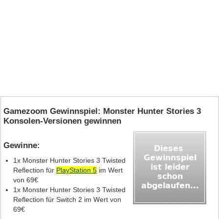
Gamezoom Gewinnspiel: Monster Hunter Stories 3
Konsolen-Versionen gewinnen
Gewinne:
1x Monster Hunter Stories 3 Twisted
Reflection für
PlayStation 5
im Wert
von 69€
1x Monster Hunter Stories 3 Twisted
Reflection für Switch 2 im Wert von
69€