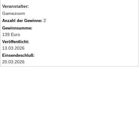
Veranstalter:
Gamezoom
2
Anzahl der Gewinne:
Gewinnsumme:
139 Euro
Veröffentlicht:
13.03.2026
Einsendeschluß:
20.03.2026