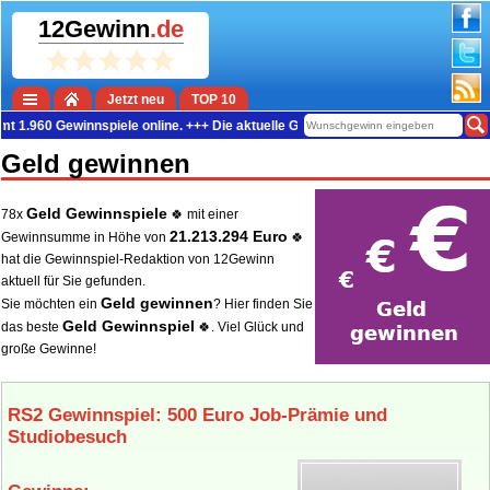
12Gewinn
.de
Jetzt neu
TOP 10
0 Gewinnspiele online. +++ Die aktuelle Gewinn-Summe beträgt 37.890.262 Euro
Geld gewinnen
Geld Gewinnspiele
78x
🍀 mit einer
21.213.294 Euro
Gewinnsumme in Höhe von
🍀
hat die Gewinnspiel-Redaktion von 12Gewinn
aktuell für Sie gefunden.
Geld gewinnen
Sie möchten ein
? Hier finden Sie
Geld Gewinnspiel
das beste
🍀. Viel Glück und
große Gewinne!
RS2 Gewinnspiel: 500 Euro Job‑Prämie und
Studiobesuch