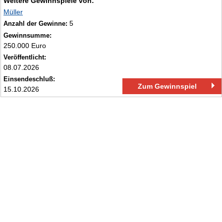
Weitere Gewinnspiele von:
Müller
5
Anzahl der Gewinne:
Gewinnsumme:
250.000 Euro
Veröffentlicht:
08.07.2026
Einsendeschluß:
Zum Gewinnspiel
15.10.2026