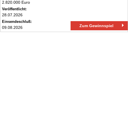
2.820.000 Euro
Veröffentlicht:
28.07.2026
Einsendeschluß:
Zum Gewinnspiel
09.08.2026