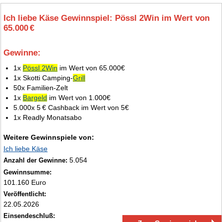
Ich liebe Käse Gewinnspiel: Pössl 2Win im Wert von
65.000 €
Gewinne:
10.
1x
Pössl 2Win
im Wert von 65.000€
1x Skotti Camping-
Grill
50x Familien-Zelt
1x
Bargeld
im Wert von 1.000€
5.000x 5 € Cashback im Wert von 5€
1x Readly Monatsabo
Weitere Gewinnspiele von:
Ich liebe Käse
5.054
Anzahl der Gewinne:
Gewinnsumme:
101.160 Euro
Veröffentlicht:
22.05.2026
Einsendeschluß: