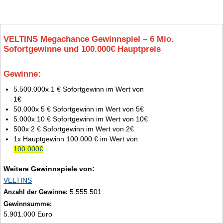
VELTINS Megachance Gewinnspiel – 6 Mio.
Sofortgewinne und 100.000€ Hauptpreis
Gewinne:
3.
5.500.000x 1 € Sofortgewinn im Wert von
1€
50.000x 5 € Sofortgewinn im Wert von 5€
5.000x 10 € Sofortgewinn im Wert von 10€
500x 2 € Sofortgewinn im Wert von 2€
1x Hauptgewinn 100.000 € im Wert von
100.000€
Weitere Gewinnspiele von:
VELTINS
5.555.501
Anzahl der Gewinne:
Gewinnsumme:
5.901.000 Euro