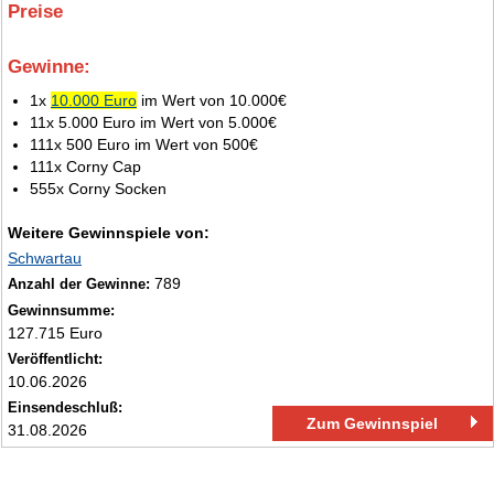
Preise
Gewinne:
9.
1x
10.000 Euro
im Wert von 10.000€
11x 5.000 Euro im Wert von 5.000€
111x 500 Euro im Wert von 500€
111x Corny Cap
555x Corny Socken
Weitere Gewinnspiele von:
Schwartau
789
Anzahl der Gewinne:
Gewinnsumme:
127.715 Euro
Veröffentlicht:
10.06.2026
Einsendeschluß:
Zum Gewinnspiel
31.08.2026