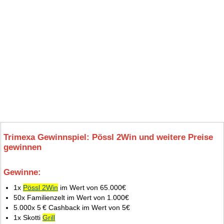
Trimexa Gewinnspiel: Pössl 2Win und weitere Preise
gewinnen
Gewinne:
7.
1x
Pössl 2Win
im Wert von 65.000€
50x Familienzelt im Wert von 1.000€
5.000x 5 € Cashback im Wert von 5€
1x Skotti
Grill