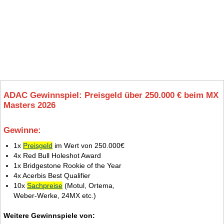
ADAC Gewinnspiel: Preisgeld über 250.000 € beim MX
Masters 2026
Gewinne:
5.
1x
Preisgeld
im Wert von 250.000€
4x Red Bull Holeshot Award
1x Bridgestone Rookie of the Year
4x Acerbis Best Qualifier
10x
Sachpreise
(Motul, Ortema,
Weber‑Werke, 24MX etc.)
Weitere Gewinnspiele von: