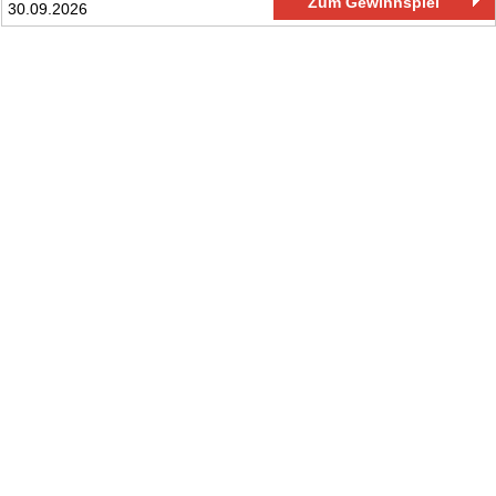
Zum Gewinnspiel
30.09.2026