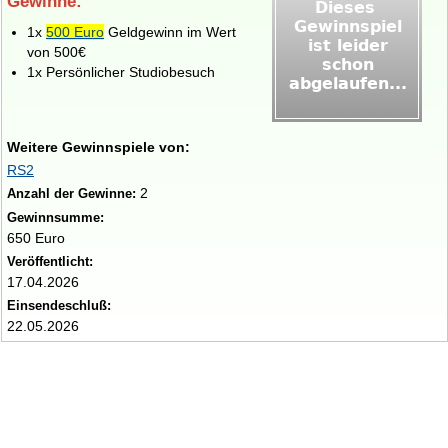
Gewinne:
1x
500 Euro
Geldgewinn im Wert
von 500€
1x Persönlicher Studiobesuch
Weitere Gewinnspiele von:
RS2
2
Anzahl der Gewinne:
Gewinnsumme:
650 Euro
Veröffentlicht:
17.04.2026
Einsendeschluß:
22.05.2026