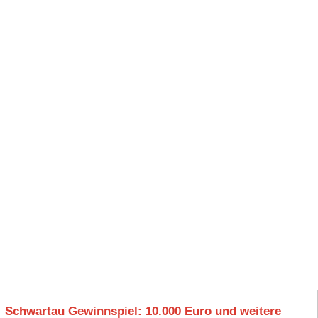
Schwartau Gewinnspiel: 10.000 Euro und weitere