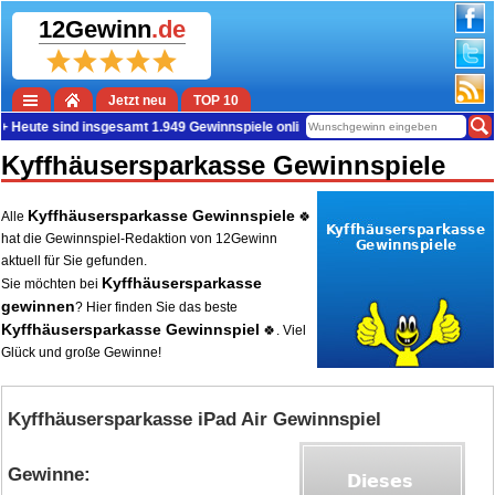
12Gewinn
.de
Jetzt neu
TOP 10
 Heute sind insgesamt 1.949 Gewinnspiele online. +++ Die aktuelle Gewinn-Su
Kyffhäusersparkasse Gewinnspiele
Kyffhäusersparkasse Gewinnspiele
Alle
🍀
hat die Gewinnspiel-Redaktion von 12Gewinn
aktuell für Sie gefunden.
Kyffhäusersparkasse
Sie möchten bei
gewinnen
? Hier finden Sie das beste
Kyffhäusersparkasse Gewinnspiel
🍀. Viel
Glück und große Gewinne!
Kyffhäusersparkasse iPad Air Gewinnspiel
Gewinne: