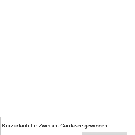
Kurzurlaub für Zwei am Gardasee gewinnen