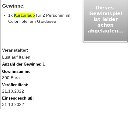
Gewinne:
1x
Kurzurlaub
für 2 Personen im
ColorHotel am Gardasee
Veranstalter:
Lust auf Italien
1
Anzahl der Gewinne:
Gewinnsumme:
800 Euro
Veröffentlicht:
21.10.2022
Einsendeschluß:
31.10.2022