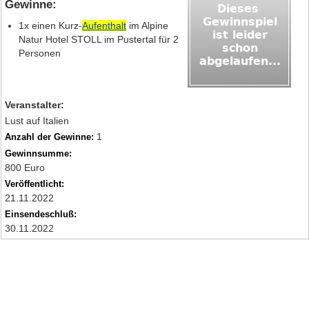
Gewinne:
1x einen Kurz-
Aufenthalt
im Alpine
Natur Hotel STOLL im Pustertal für 2
Personen
Veranstalter:
Lust auf Italien
1
Anzahl der Gewinne:
Gewinnsumme:
800 Euro
Veröffentlicht:
21.11.2022
Einsendeschluß:
30.11.2022