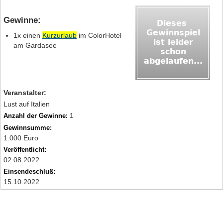
Gewinne:
1x einen
Kurzurlaub
im ColorHotel
am Gardasee
Veranstalter:
Lust auf Italien
1
Anzahl der Gewinne:
Gewinnsumme:
1.000 Euro
Veröffentlicht:
02.08.2022
Einsendeschluß:
15.10.2022