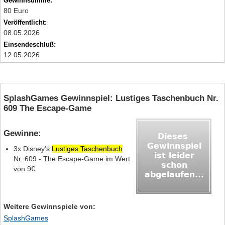
Gewinnsumme:
80 Euro
Veröffentlicht:
08.05.2026
Einsendeschluß:
12.05.2026
SplashGames Gewinnspiel: Lustiges Taschenbuch Nr.
609 The Escape-Game
Gewinne:
3x Disney's
Lustiges Taschenbuch
Nr. 609 - The Escape-Game im Wert
von 9€
Weitere Gewinnspiele von:
SplashGames