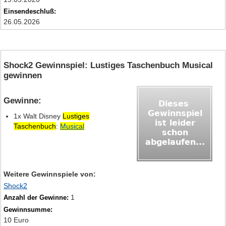
Einsendeschluß:
26.05.2026
Shock2 Gewinnspiel: Lustiges Taschenbuch Musical
gewinnen
Gewinne:
1x Walt Disney
Lustiges
Taschenbuch
:
Musical
Weitere Gewinnspiele von:
Shock2
1
Anzahl der Gewinne:
Gewinnsumme:
10 Euro