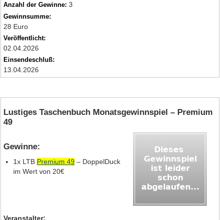
3
Anzahl der Gewinne:
Gewinnsumme:
28 Euro
Veröffentlicht:
02.04.2026
Einsendeschluß:
13.04.2026
Lustiges Taschenbuch Monatsgewinnspiel – Premium
49
Gewinne:
1x LTB
Premium 49
– DoppelDuck
im Wert von 20€
Veranstalter: