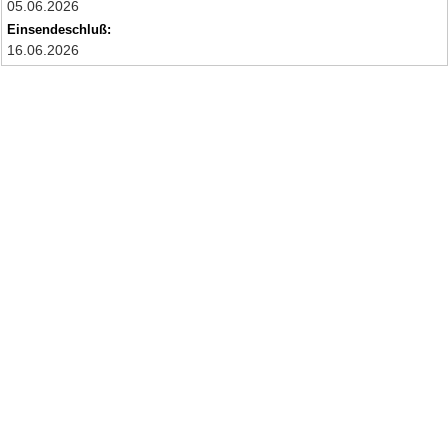
05.06.2026
Einsendeschluß:
16.06.2026