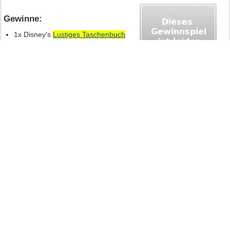
Gewinne:
1x Disney's
Lustiges Taschenbuch
Mystery Nr. 01 (1. Preis) im Wert von
12€
1x Disney's Lustiges Taschenbuch
Mystery Nr. 01 (2. Preis) im Wert von
12€
Veranstalter:
SplashGames
2
Anzahl der Gewinne:
Gewinnsumme:
26 Euro
Veröffentlicht:
29.01.2026
Einsendeschluß:
10.02.2026