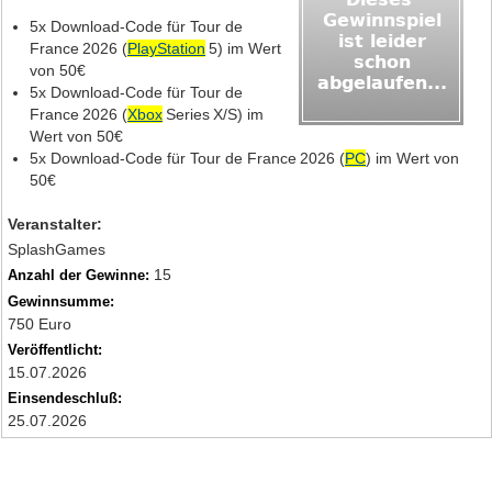
5x Download‑Code für Tour de
France 2026 (
PlayStation
5) im Wert
von 50€
5x Download‑Code für Tour de
France 2026 (
Xbox
Series X/S) im
Wert von 50€
5x Download‑Code für Tour de France 2026 (
PC
) im Wert von
50€
Veranstalter:
SplashGames
15
Anzahl der Gewinne:
Gewinnsumme:
750 Euro
Veröffentlicht:
15.07.2026
Einsendeschluß:
25.07.2026