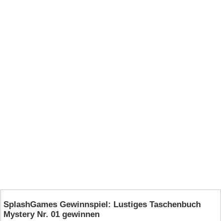
SplashGames Gewinnspiel: Lustiges Taschenbuch
Mystery Nr. 01 gewinnen