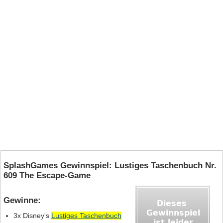
SplashGames Gewinnspiel: Lustiges Taschenbuch Nr.
609 The Escape-Game
Gewinne:
3x Disney's
Lustiges Taschenbuch