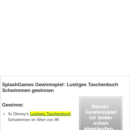
SplashGames Gewinnspiel: Lustiges Taschenbuch
Schwimmen gewinnen
Gewinne:
3x Disney's
Lustiges Taschenbuch
Schwimmen im Wert von 8€