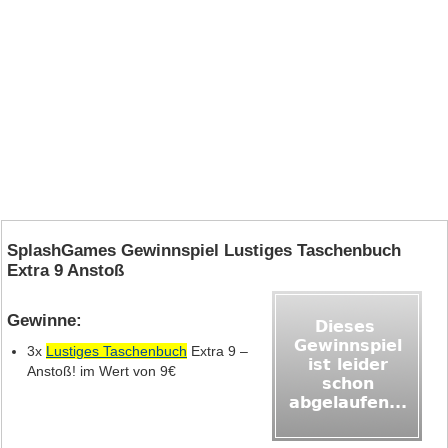
SplashGames Gewinnspiel Lustiges Taschenbuch
Extra 9 Anstoß
Gewinne:
3x
Lustiges Taschenbuch
Extra 9 –
Anstoß! im Wert von 9€