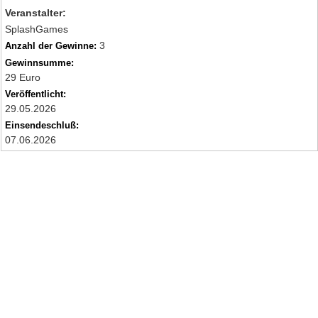
Veranstalter:
SplashGames
3
Anzahl der Gewinne:
Gewinnsumme:
29 Euro
Veröffentlicht:
29.05.2026
Einsendeschluß:
07.06.2026