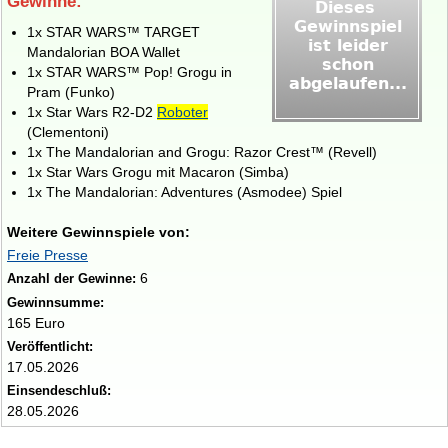
Gewinne:
1x STAR WARS™ TARGET
Mandalorian BOA Wallet
1x STAR WARS™ Pop! Grogu in
Pram (Funko)
1x Star Wars R2-D2
Roboter
(Clementoni)
1x The Mandalorian and Grogu: Razor Crest™ (Revell)
1x Star Wars Grogu mit Macaron (Simba)
1x The Mandalorian: Adventures (Asmodee) Spiel
Weitere Gewinnspiele von:
Freie Presse
6
Anzahl der Gewinne:
Gewinnsumme:
165 Euro
Veröffentlicht:
17.05.2026
Einsendeschluß:
28.05.2026