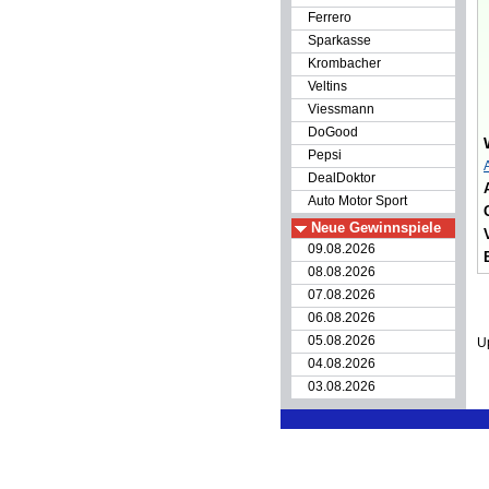
Ferrero
Sparkasse
Krombacher
Veltins
Viessmann
DoGood
Pepsi
DealDoktor
Auto Motor Sport
Neue Gewinnspiele
09.08.2026
08.08.2026
07.08.2026
06.08.2026
05.08.2026
U
04.08.2026
03.08.2026