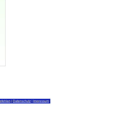
pfehlen
|
Datenschutz
|
Impressum