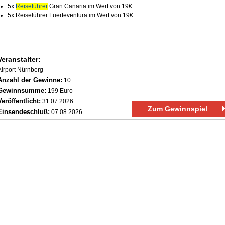
1.
5x
Reiseführer
Gran Canaria im Wert von 19€
5x Reiseführer Fuerteventura im Wert von 19€
Veranstalter:
Airport Nürnberg
Anzahl der Gewinne:
10
Gewinnsumme:
199 Euro
Veröffentlicht:
31.07.2026
Zum Gewinnspiel
Einsendeschluß:
07.08.2026