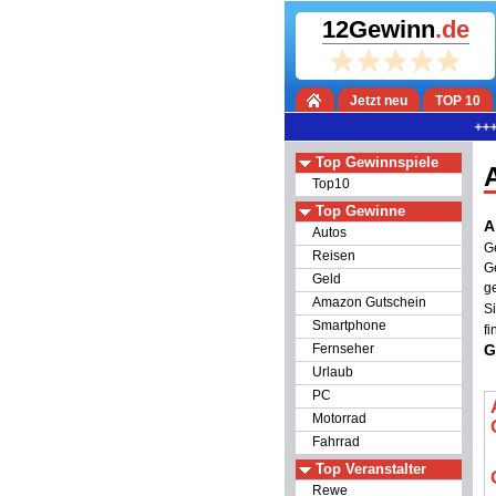
12Gewinn
.de
Jetzt neu
TOP 10
+++ Heute sind i
Top Gewinnspiele
Top10
Top Gewinne
A
Autos
G
Reisen
G
Geld
g
Amazon Gutschein
S
Smartphone
f
Fernseher
G
Urlaub
PC
Motorrad
Fahrrad
Top Veranstalter
Rewe