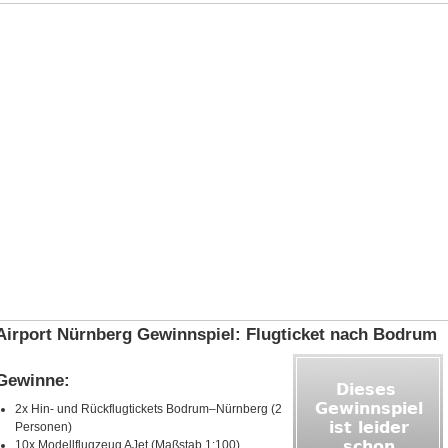
Airport Nürnberg Gewinnspiel: Flugticket nach Bodrum
Gewinne:
2x Hin‑ und Rückflugtickets Bodrum–Nürnberg (2
Personen)
10x Modellflugzeug AJet (Maßstab 1:100)