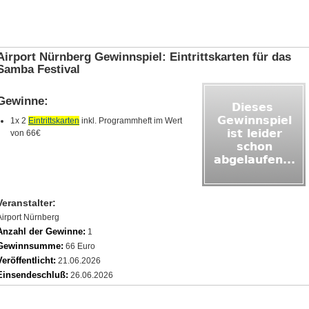
Airport Nürnberg Gewinnspiel: Eintrittskarten für das
Samba Festival
Gewinne:
1x 2
Eintrittskarten
inkl. Programmheft im Wert
von 66€
Veranstalter:
Airport Nürnberg
Anzahl der Gewinne:
1
Gewinnsumme:
66 Euro
Veröffentlicht:
21.06.2026
Einsendeschluß:
26.06.2026