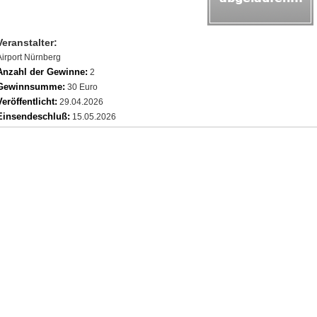
Veranstalter:
Airport Nürnberg
Anzahl der Gewinne:
2
Gewinnsumme:
30 Euro
Veröffentlicht:
29.04.2026
Einsendeschluß:
15.05.2026