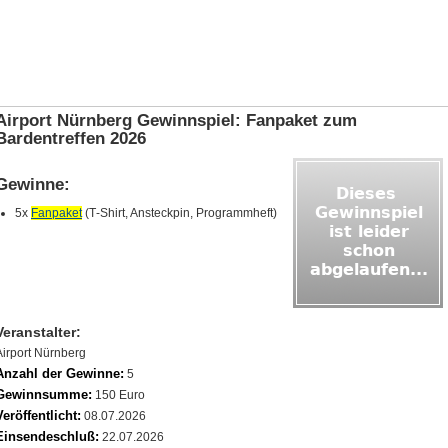
Airport Nürnberg Gewinnspiel: Fanpaket zum
Bardentreffen 2026
Gewinne:
5x
Fanpaket
(T‑Shirt, Ansteckpin, Programmheft)
Veranstalter:
Airport Nürnberg
Anzahl der Gewinne:
5
Gewinnsumme:
150 Euro
Veröffentlicht:
08.07.2026
Einsendeschluß:
22.07.2026