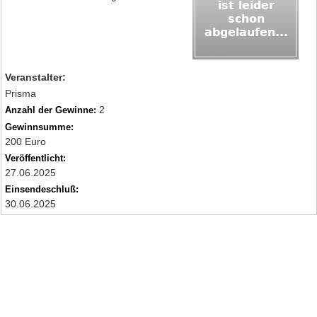
Veranstalter:
Prisma
2
Anzahl der Gewinne:
Gewinnsumme:
200 Euro
Veröffentlicht:
27.06.2025
Einsendeschluß:
30.06.2025