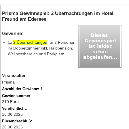
Prisma Gewinnspiel: 2 Übernachtungen im Hotel
Freund am Edersee
Gewinne:
1x
2 Übernachtungen
für 2 Personen
im Doppelzimmer inkl. Halbpension,
Wellnessbereich und Parkplatz
Veranstalter:
Prisma
1
Anzahl der Gewinne:
Gewinnsumme:
210 Euro
Veröffentlicht:
15.06.2026
Einsendeschluß:
26.06.2026