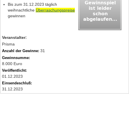
Bis zum 31.12.2023 täglich
weihnachtliche
Überraschungspreise
gewinnen
Veranstalter:
Prisma
31
Anzahl der Gewinne:
Gewinnsumme:
8.000 Euro
Veröffentlicht:
01.12.2023
Einsendeschluß:
31.12.2023