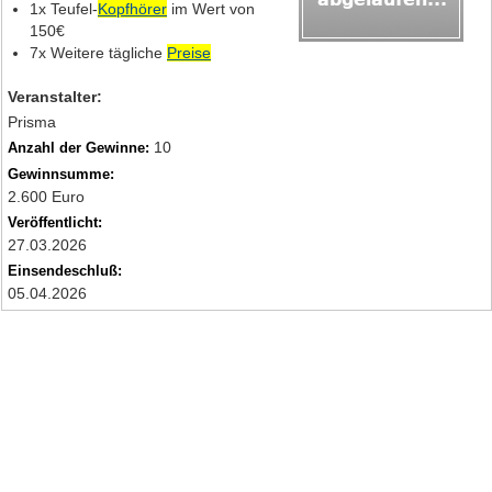
1x Teufel‑
Kopfhörer
im Wert von
150€
7x Weitere tägliche
Preise
Veranstalter:
Prisma
10
Anzahl der Gewinne:
Gewinnsumme:
2.600 Euro
Veröffentlicht:
27.03.2026
Einsendeschluß:
05.04.2026