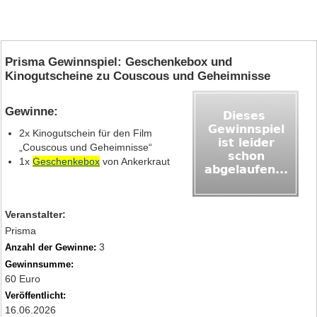
Prisma Gewinnspiel: Geschenkebox und
Kinogutscheine zu Couscous und Geheimnisse
Gewinne:
2x Kinogutschein für den Film
„Couscous und Geheimnisse“
1x
Geschenkebox
von Ankerkraut
Veranstalter:
Prisma
3
Anzahl der Gewinne:
Gewinnsumme:
60 Euro
Veröffentlicht:
16.06.2026