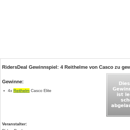
RidersDeal Gewinnspiel: 4 Reithelme von Casco zu ge
Gewinne:
4x
Reithelm
Casco Elite
Veranstalter: