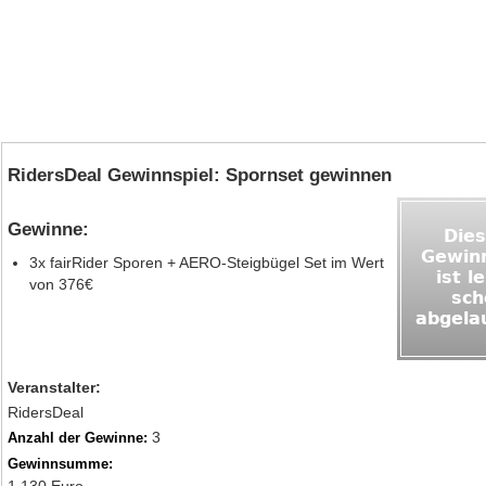
RidersDeal Gewinnspiel: Spornset gewinnen
Gewinne:
3x fairRider Sporen + AERO-Steigbügel Set im Wert
von 376€
Veranstalter:
RidersDeal
3
Anzahl der Gewinne:
Gewinnsumme: