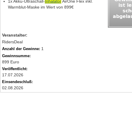
1x Akku‑Ultraschall‑
Inhalator
AirOne Flex inkl.
Warmblut‑Maske im Wert von 899€
Veranstalter:
RidersDeal
1
Anzahl der Gewinne:
Gewinnsumme:
899 Euro
Veröffentlicht:
17.07.2026
Einsendeschluß:
02.08.2026