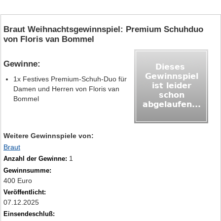
Braut Weihnachtsgewinnspiel: Premium Schuhduo
von Floris van Bommel
Gewinne:
1x Festives Premium-Schuh-Duo für
Damen und Herren von Floris van
Bommel
Weitere Gewinnspiele von:
Braut
1
Anzahl der Gewinne:
Gewinnsumme:
400 Euro
Veröffentlicht:
07.12.2025
Einsendeschluß: