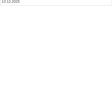
13.12.2025