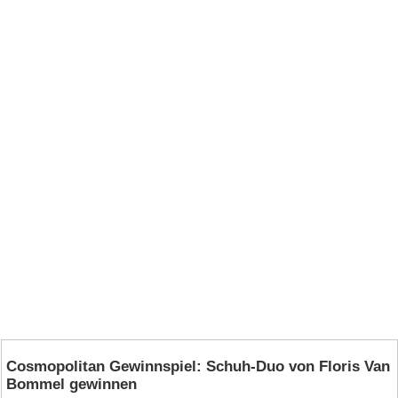
Cosmopolitan Gewinnspiel: Schuh-Duo von Floris Van
Bommel gewinnen