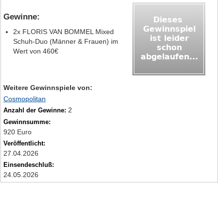
Gewinne:
2x FLORIS VAN BOMMEL Mixed
Schuh-Duo (Männer & Frauen) im
Wert von 460€
Weitere Gewinnspiele von:
Cosmopolitan
2
Anzahl der Gewinne:
Gewinnsumme:
920 Euro
Veröffentlicht:
27.04.2026
Einsendeschluß:
24.05.2026