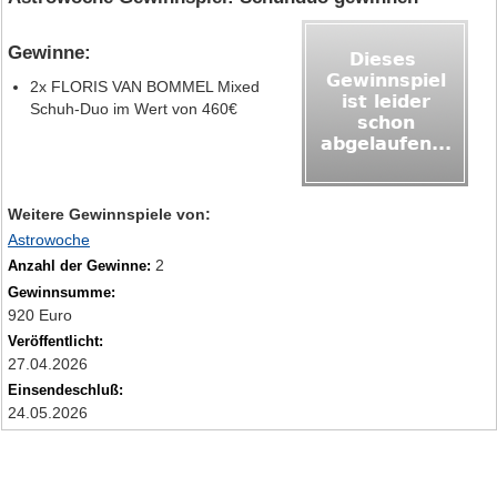
Gewinne:
2x FLORIS VAN BOMMEL Mixed
Schuh-Duo im Wert von 460€
Weitere Gewinnspiele von:
Astrowoche
2
Anzahl der Gewinne:
Gewinnsumme:
920 Euro
Veröffentlicht:
27.04.2026
Einsendeschluß:
24.05.2026