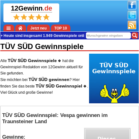
12Gewinn
.de
Jetzt neu
TOP 10
 Heute sind insgesamt 1.949 Gewinnspiele online. +++ Die aktuelle Gewinn-Su
TÜV SÜD Gewinnspiele
TÜV SÜD Gewinnspiele
Alle
🍀 hat die
Gewinnspiel-Redaktion von 12Gewinn aktuell für
Sie gefunden.
TÜV SÜD gewinnen
Sie möchten bei
? Hier
TÜV SÜD Gewinnspiel
finden Sie das beste
🍀.
Viel Glück und große Gewinne!
TÜV SÜD Gewinnspiel: Vespa gewinnen im
Traunsteiner Land
Gewinne: