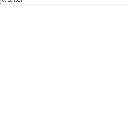
06.10.2019