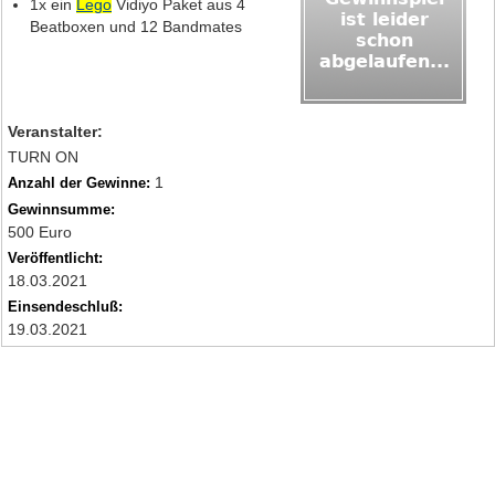
1x ein
Lego
Vidiyo Paket aus 4
Beatboxen und 12 Bandmates
Veranstalter:
TURN ON
1
Anzahl der Gewinne:
Gewinnsumme:
500 Euro
Veröffentlicht:
18.03.2021
Einsendeschluß:
19.03.2021