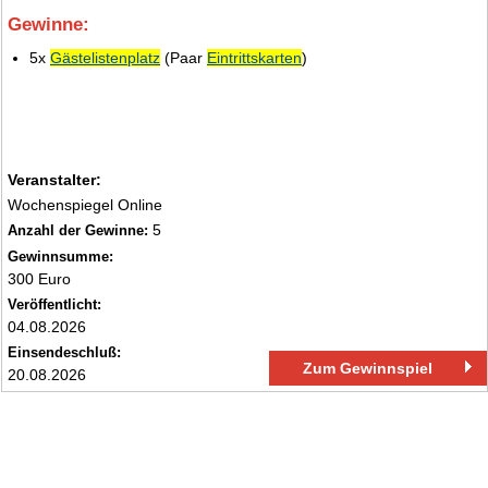
Gewinne:
1.
5x
Gästelistenplatz
(Paar
Eintrittskarten
)
Veranstalter:
Wochenspiegel Online
5
Anzahl der Gewinne:
Gewinnsumme:
300 Euro
Veröffentlicht:
04.08.2026
Einsendeschluß:
Zum Gewinnspiel
20.08.2026