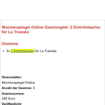
Wochenspiegel Online Gewinnspiel: 2 Eintrittskarten
für La Traviata
Gewinne:
5.
3x
2 Eintrittskarten
für La Traviata
Veranstalter:
Wochenspiegel Online
3
Anzahl der Gewinne:
Gewinnsumme:
180 Euro
Veröffentlicht: