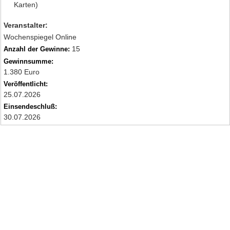
Karten)
Veranstalter:
Wochenspiegel Online
15
Anzahl der Gewinne:
Gewinnsumme:
1.380 Euro
Veröffentlicht:
25.07.2026
Einsendeschluß:
30.07.2026