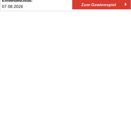
Einsendeschluß:
Zum Gewinnspiel
07.08.2026