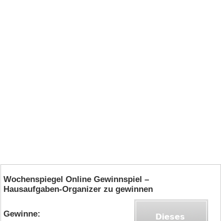
Wochenspiegel Online Gewinnspiel –
Hausaufgaben‑Organizer zu gewinnen
Gewinne: