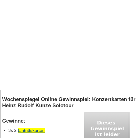
Wochenspiegel Online Gewinnspiel: Konzertkarten für
Heinz Rudolf Kunze Solotour
Gewinne:
3x 2
Eintrittskarten