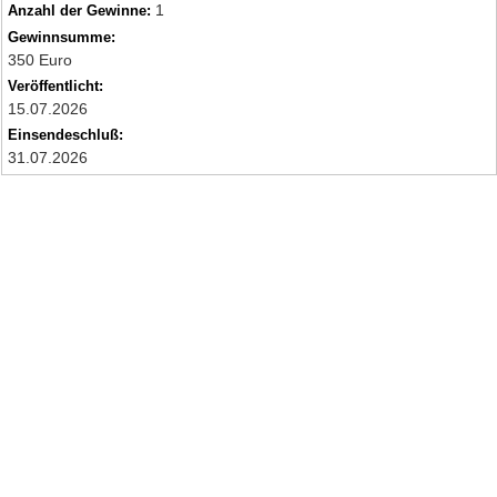
1
Anzahl der Gewinne:
Gewinnsumme:
350 Euro
Veröffentlicht:
15.07.2026
Einsendeschluß:
31.07.2026