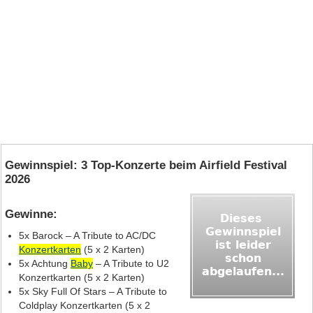
Gewinnspiel: 3 Top-Konzerte beim Airfield Festival
2026
Gewinne:
5x Barock – A Tribute to AC/DC
Konzertkarten
(5 x 2 Karten)
5x Achtung
Baby
– A Tribute to U2
Konzertkarten (5 x 2 Karten)
5x Sky Full Of Stars – A Tribute to
Coldplay Konzertkarten (5 x 2