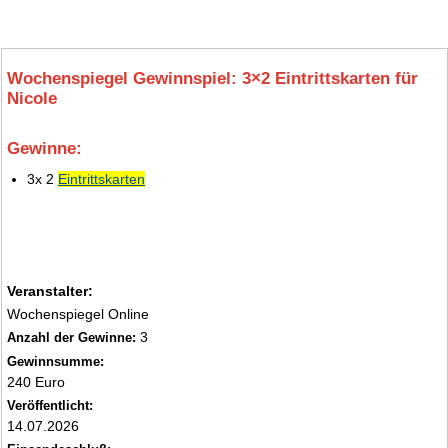
Wochenspiegel Gewinnspiel: 3×2 Eintrittskarten für
Nicole
Gewinne:
4.
3x 2
Eintrittskarten
Veranstalter:
Wochenspiegel Online
3
Anzahl der Gewinne:
Gewinnsumme:
240 Euro
Veröffentlicht:
14.07.2026