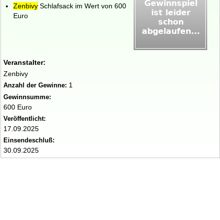
Zenbivy
Schlafsack im Wert von 600
Euro
Veranstalter:
Zenbivy
1
Anzahl der Gewinne:
Gewinnsumme:
600 Euro
Veröffentlicht:
17.09.2025
Einsendeschluß:
30.09.2025