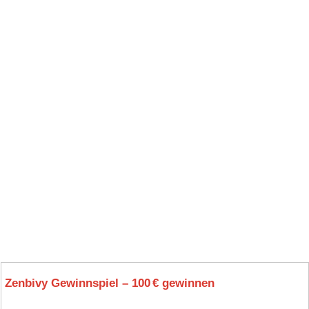
Zenbivy Gewinnspiel – 100 € gewinnen