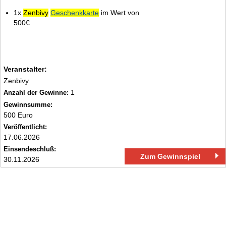
2.
1x
Zenbivy
Geschenkkarte
im Wert von
500€
Veranstalter:
Zenbivy
1
Anzahl der Gewinne:
Gewinnsumme:
500 Euro
Veröffentlicht:
17.06.2026
Einsendeschluß:
Zum Gewinnspiel
30.11.2026