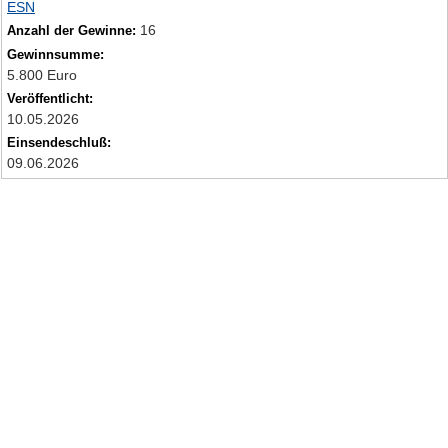
ESN
16
Anzahl der Gewinne:
Gewinnsumme:
5.800 Euro
Veröffentlicht:
10.05.2026
Einsendeschluß:
09.06.2026