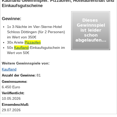
Kaufland Gewinnspiel: Pizzaofen, Hotelaufenthalt und
Einkaufsgutscheine
Gewinne:
1x 3‑Nächte im Vier‑Sterne‑Hotel
Schloss Döttingen (für 2 Personen)
im Wert von 350€
30x Ariete
Pizzaofen
50x
Kaufland
‑Einkaufsgutschein im
Wert von 50€
Weitere Gewinnspiele von:
Kaufland
81
Anzahl der Gewinne:
Gewinnsumme:
6.450 Euro
Veröffentlicht:
10.05.2026
Einsendeschluß:
29.07.2026