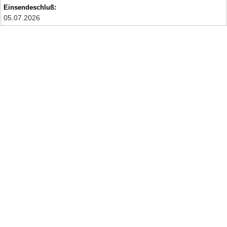
Einsendeschluß:
05.07.2026