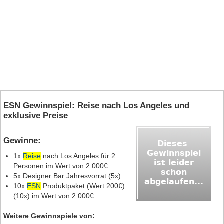
ESN Gewinnspiel: Reise nach Los Angeles und
exklusive Preise
Gewinne:
1x
Reise
nach Los Angeles für 2
Personen im Wert von 2.000€
5x Designer Bar Jahresvorrat (5x)
10x
ESN
Produktpaket (Wert 200€)
(10x) im Wert von 2.000€
Weitere Gewinnspiele von: