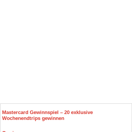
Mastercard Gewinnspiel – 20 exklusive
Wochenendtrips gewinnen