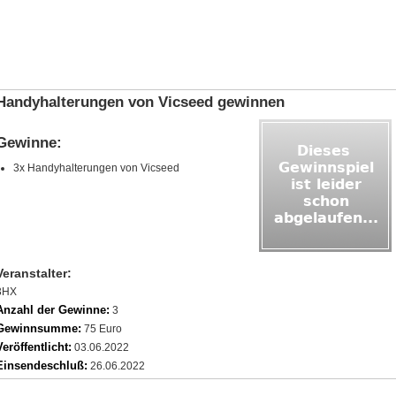
Handyhalterungen von Vicseed gewinnen
Gewinne:
3x Handyhalterungen von Vicseed
Veranstalter:
3HX
Anzahl der Gewinne:
3
Gewinnsumme:
75 Euro
Veröffentlicht:
03.06.2022
Einsendeschluß:
26.06.2022