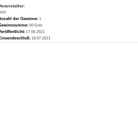
Veranstalter:
3HX
Anzahl der Gewinne:
1
Gewinnsumme:
50 Euro
Veröffentlicht:
17.06.2021
Einsendeschluß:
18.07.2021