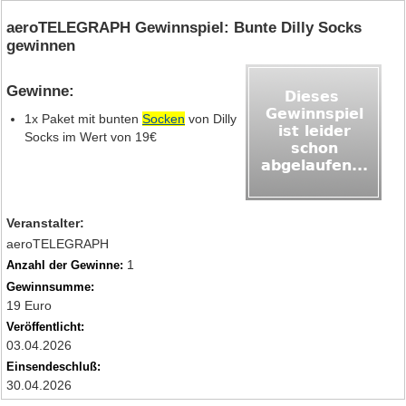
aeroTELEGRAPH Gewinnspiel: Bunte Dilly Socks
gewinnen
Gewinne:
1x Paket mit bunten
Socken
von Dilly
Socks im Wert von 19€
Veranstalter:
aeroTELEGRAPH
1
Anzahl der Gewinne:
Gewinnsumme:
19 Euro
Veröffentlicht:
03.04.2026
Einsendeschluß:
30.04.2026