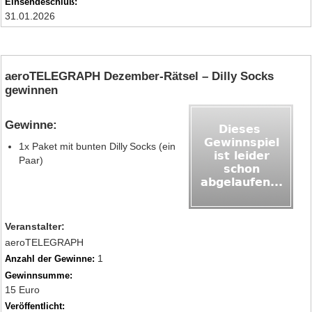
Einsendeschluß:
31.01.2026
aeroTELEGRAPH Dezember‑Rätsel – Dilly Socks
gewinnen
Gewinne:
1x Paket mit bunten Dilly Socks (ein
Paar)
Veranstalter:
aeroTELEGRAPH
1
Anzahl der Gewinne:
Gewinnsumme:
15 Euro
Veröffentlicht: