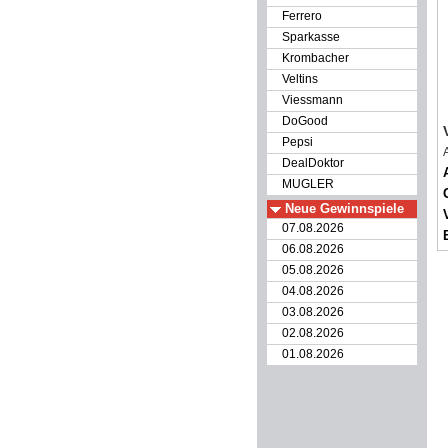
Ferrero
Sparkasse
Krombacher
Veltins
Viessmann
DoGood
Pepsi
DealDoktor
MUGLER
Neue Gewinnspiele
07.08.2026
06.08.2026
05.08.2026
04.08.2026
03.08.2026
02.08.2026
01.08.2026