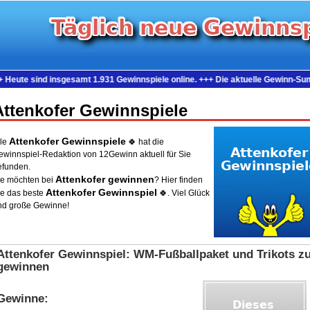
insgesamt 1.931 Gewinnspiele online. +++ Die aktuelle Gewinn-Summe beträgt 3
Attenkofer Gewinnspiele
Attenkofer Gewinnspiele
lle
🍀 hat die
ewinnspiel-Redaktion von 12Gewinn aktuell für Sie
efunden.
Attenkofer gewinnen
ie möchten bei
? Hier finden
Attenkofer Gewinnspiel
ie das beste
🍀. Viel Glück
nd große Gewinne!
Attenkofer Gewinnspiel: WM-Fußballpaket und Trikots z
gewinnen
Gewinne: