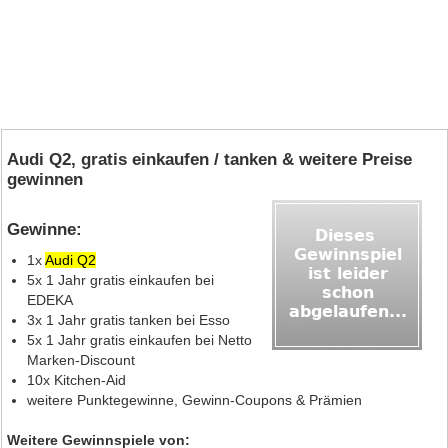
Audi Q2, gratis einkaufen / tanken & weitere Preise
gewinnen
Gewinne:
1x
Audi Q2
5x 1 Jahr gratis einkaufen bei
EDEKA
3x 1 Jahr gratis tanken bei Esso
5x 1 Jahr gratis einkaufen bei Netto
Marken-Discount
10x Kitchen-Aid
weitere Punktegewinne, Gewinn-Coupons & Prämien
Weitere Gewinnspiele von: