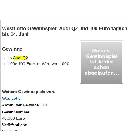
WestLotto Gewinnspiel: Audi Q2 und 100 Euro täglich
bis 14. Juni
Gewinne:
1x
Audi Q2
100x 100 Euro im Wert von 100€
Weitere Gewinnspiele von:
WestLotto
101
Anzahl der Gewinne:
Gewinnsumme:
40.000 Euro
Veröffentlicht: