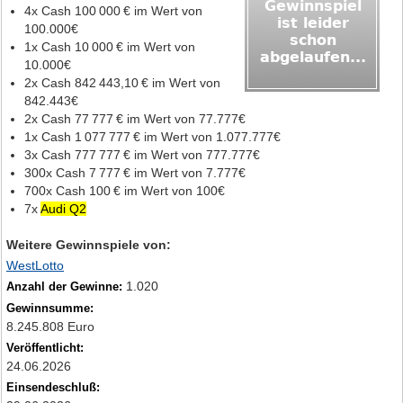
4x Cash 100 000 € im Wert von
100.000€
1x Cash 10 000 € im Wert von
10.000€
2x Cash 842 443,10 € im Wert von
842.443€
2x Cash 77 777 € im Wert von 77.777€
1x Cash 1 077 777 € im Wert von 1.077.777€
3x Cash 777 777 € im Wert von 777.777€
300x Cash 7 777 € im Wert von 7.777€
700x Cash 100 € im Wert von 100€
7x
Audi Q2
Weitere Gewinnspiele von:
WestLotto
1.020
Anzahl der Gewinne:
Gewinnsumme:
8.245.808 Euro
Veröffentlicht:
24.06.2026
Einsendeschluß: