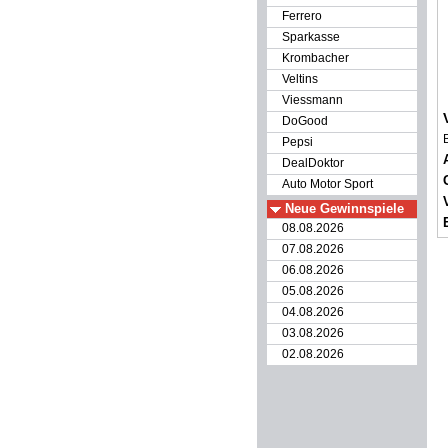
Ferrero
Sparkasse
Krombacher
Veltins
Viessmann
DoGood
Pepsi
DealDoktor
Auto Motor Sport
Neue Gewinnspiele
08.08.2026
07.08.2026
06.08.2026
05.08.2026
04.08.2026
03.08.2026
02.08.2026