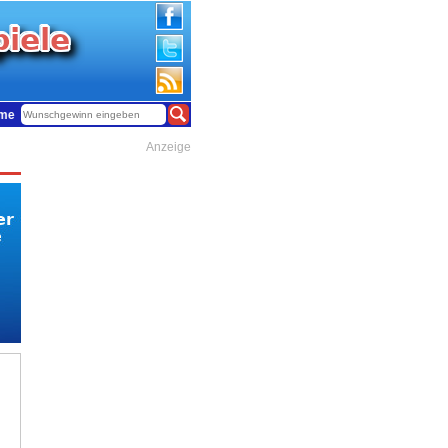
trägt 37.889.470 Euro. +++ Insgesamt 17.930.153 Gewinne warten auf glücklic
Anzeige