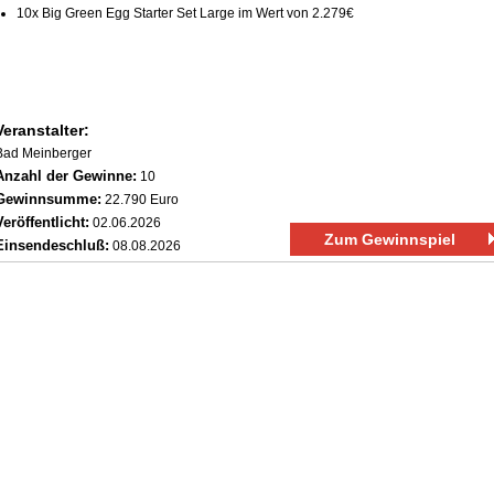
1.
10x Big Green Egg Starter Set Large im Wert von 2.279€
Veranstalter:
Bad Meinberger
Anzahl der Gewinne:
10
Gewinnsumme:
22.790 Euro
Veröffentlicht:
02.06.2026
Zum Gewinnspiel
Einsendeschluß:
08.08.2026