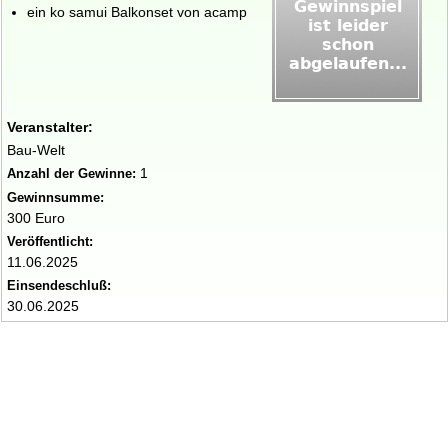
ein ko samui Balkonset von acamp
Veranstalter:
Bau-Welt
1
Anzahl der Gewinne:
Gewinnsumme:
300 Euro
Veröffentlicht:
11.06.2025
Einsendeschluß:
30.06.2025