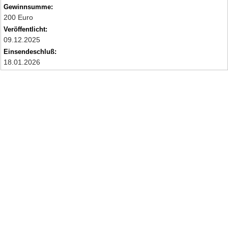
Gewinnsumme:
200 Euro
Veröffentlicht:
09.12.2025
Einsendeschluß:
18.01.2026