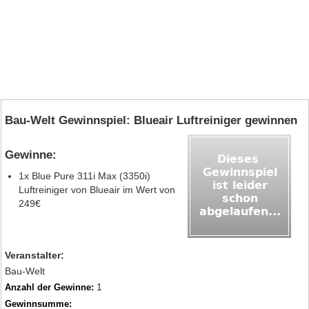
Bau-Welt Gewinnspiel: Blueair Luftreiniger gewinnen
Gewinne:
1x Blue Pure 311i Max (3350i)
Luftreiniger von Blueair im Wert von
249€
Veranstalter:
Bau-Welt
1
Anzahl der Gewinne:
Gewinnsumme: