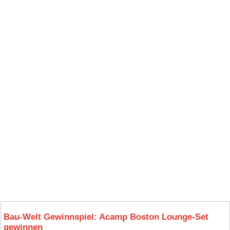
Bau-Welt Gewinnspiel: Acamp Boston Lounge-Set
gewinnen