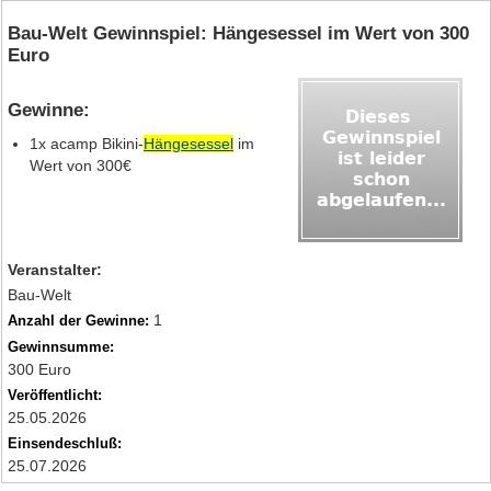
Bau-Welt Gewinnspiel: Hängesessel im Wert von 300
Euro
Gewinne:
1x acamp Bikini-
Hängesessel
im
Wert von 300€
Veranstalter:
Bau-Welt
1
Anzahl der Gewinne:
Gewinnsumme:
300 Euro
Veröffentlicht:
25.05.2026
Einsendeschluß:
25.07.2026