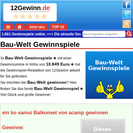
12Gewinn
.de
Jetzt neu
TOP 10
ewinnspiele online. +++ Die aktuelle Gewinn-Summe beträgt 34.469.711 Euro. 
Bau-Welt Gewinnspiele
Bau-Welt Gewinnspiele
3x
🍀 mit einer
10.849 Euro
Gewinnsumme in Höhe von
🍀 hat
die Gewinnspiel-Redaktion von 12Gewinn aktuell
für Sie gefunden.
Bau-Welt gewinnen
Sie möchten bei
? Hier
Bau-Welt Gewinnspiel
finden Sie das beste
🍀.
Viel Glück und große Gewinne!
ein ko samui Balkonset von acamp gewinnen
Gewinne: