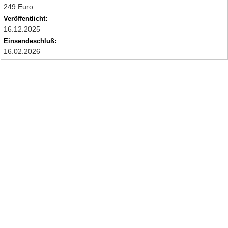
249 Euro
Veröffentlicht:
16.12.2025
Einsendeschluß:
16.02.2026