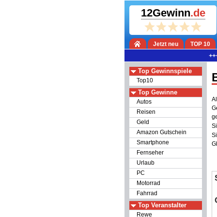
12Gewinn
.de
Jetzt neu
TOP 10
+++ Heute sind 
Top Gewinnspiele
Top10
Top Gewinne
A
Autos
G
Reisen
g
Geld
S
Amazon Gutschein
S
Smartphone
G
Fernseher
Urlaub
PC
Motorrad
Fahrrad
Top Veranstalter
Rewe