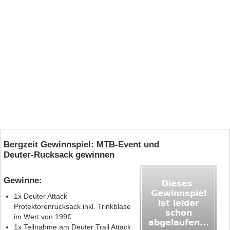
Bergzeit Gewinnspiel: MTB‑Event und
Deuter‑Rucksack gewinnen
Gewinne:
1x Deuter Attack
Protektorenrucksack inkl. Trinkblase
im Wert von 199€
1x Teilnahme am Deuter Trail Attack