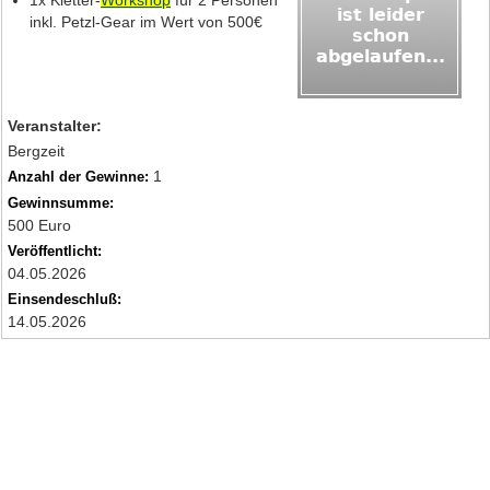
1x Kletter‑
Workshop
für 2 Personen
inkl. Petzl‑Gear im Wert von 500€
Veranstalter:
Bergzeit
1
Anzahl der Gewinne:
Gewinnsumme:
500 Euro
Veröffentlicht:
04.05.2026
Einsendeschluß:
14.05.2026