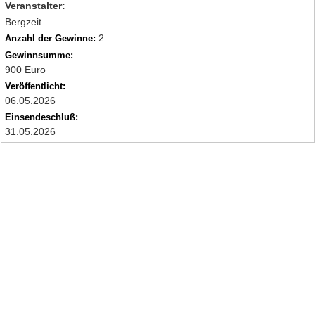
Veranstalter:
Bergzeit
2
Anzahl der Gewinne:
Gewinnsumme:
900 Euro
Veröffentlicht:
06.05.2026
Einsendeschluß:
31.05.2026