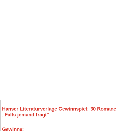
Hanser Literaturverlage Gewinnspiel: 30 Romane
„Falls jemand fragt“
Gewinne: