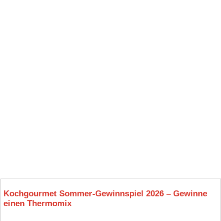
Kochgourmet Sommer‑Gewinnspiel 2026 – Gewinne
einen Thermomix