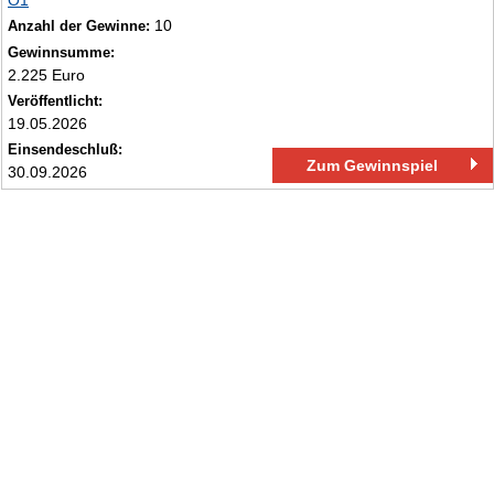
Ö1
10
Anzahl der Gewinne:
Gewinnsumme:
2.225 Euro
Veröffentlicht:
19.05.2026
Einsendeschluß:
Zum Gewinnspiel
30.09.2026