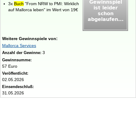
3x
Buch
"From NRW to PMI: Wirklich
auf Mallorca leben" im Wert von 19€
Weitere Gewinnspiele von:
Mallorca Services
3
Anzahl der Gewinne:
Gewinnsumme:
57 Euro
Veröffentlicht:
02.05.2026
Einsendeschluß:
31.05.2026