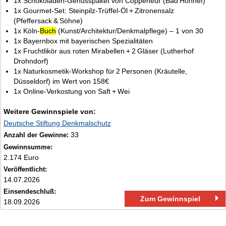
1x Schokoladen‑Genusspaket von Coppeneur (Bad Honnef)
1x Gourmet‑Set: Steinpilz‑Trüffel‑Öl + Zitronensalz
(Pfeffersack & Söhne)
1x Köln‑
Buch
(Kunst/Architektur/Denkmalpflege) – 1 von 30
1x Bayernbox mit bayerischen Spezialitäten
1x Fruchtlikör aus roten Mirabellen + 2 Gläser (Lutherhof
Drohndorf)
1x Naturkosmetik‑Workshop für 2 Personen (Kräutelle,
Düsseldorf) im Wert von 158€
1x Online‑Verkostung von Saft + Wei
Weitere Gewinnspiele von:
Deutsche Stiftung Denkmalschutz
33
Anzahl der Gewinne:
Gewinnsumme:
2.174 Euro
Veröffentlicht:
14.07.2026
Einsendeschluß:
Zum Gewinnspiel
18.09.2026