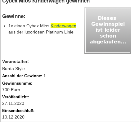
Cybex Mios Kinderwagen gewinnen
Gewinne:
1x einen Cybex Mios
Kinderwagen
aus der luxoriösen Platinum Linie
Veranstalter:
Burda Style
1
Anzahl der Gewinne:
Gewinnsumme:
700 Euro
Veröffentlicht:
27.11.2020
Einsendeschluß:
10.12.2020