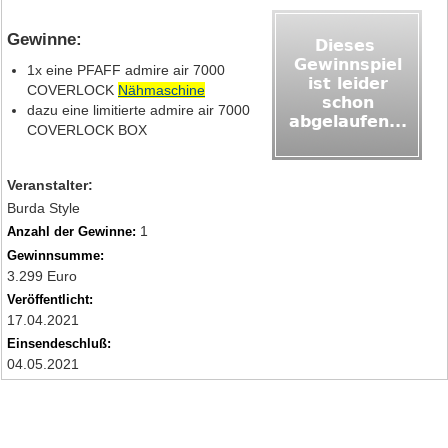
Gewinne:
1x eine PFAFF admire air 7000
COVERLOCK
Nähmaschine
dazu eine limitierte admire air 7000
COVERLOCK BOX
Veranstalter:
Burda Style
1
Anzahl der Gewinne:
Gewinnsumme:
3.299 Euro
Veröffentlicht:
17.04.2021
Einsendeschluß:
04.05.2021