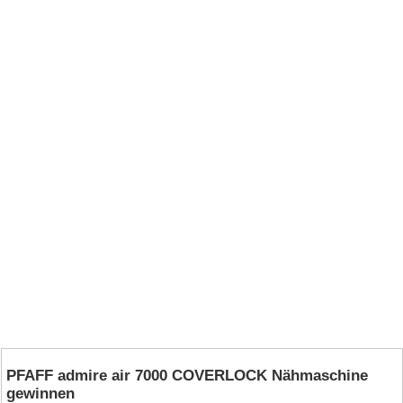
PFAFF admire air 7000 COVERLOCK Nähmaschine
gewinnen