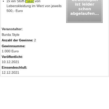
2x ein Stoff-
Paket
von
Lebenskleidung im Wert von jeweils
500,- Euro
Veranstalter:
Burda Style
2
Anzahl der Gewinne:
Gewinnsumme:
1.000 Euro
Veröffentlicht:
10.12.2021
Einsendeschluß:
12.12.2021