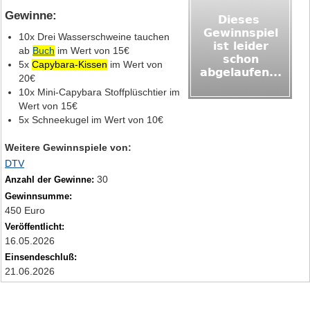
Gewinne:
10x Drei Wasserschweine tauchen
ab
Buch
im Wert von 15€
5x
Capybara‑Kissen
im Wert von
20€
10x Mini‑Capybara Stoffplüschtier im
Wert von 15€
5x Schneekugel im Wert von 10€
Weitere Gewinnspiele von:
DTV
30
Anzahl der Gewinne:
Gewinnsumme:
450 Euro
Veröffentlicht:
16.05.2026
Einsendeschluß:
21.06.2026