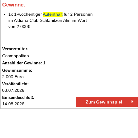
Gewinne:
2.
1x 1‑wöchentiger
Aufenthalt
für 2 Personen
im Aldiana Club Schlanitzen Alm im Wert
von 2.000€
Veranstalter:
Cosmopolitan
1
Anzahl der Gewinne:
Gewinnsumme:
2.000 Euro
Veröffentlicht:
03.07.2026
Einsendeschluß:
Zum Gewinnspiel
14.08.2026