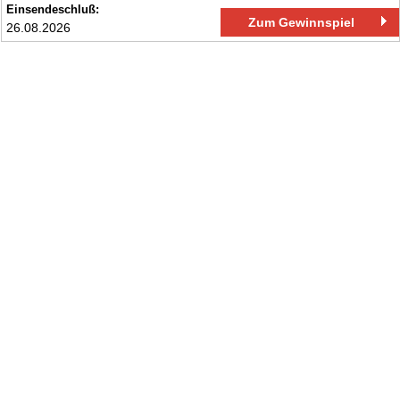
Einsendeschluß:
Zum Gewinnspiel
26.08.2026