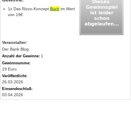
1x Das Rizzo-Konzept
Buch
im Wert
von 19€
Veranstalter:
Der Bank Blog
1
Anzahl der Gewinne:
Gewinnsumme:
19 Euro
Veröffentlicht:
26.03.2026
Einsendeschluß:
03.04.2026