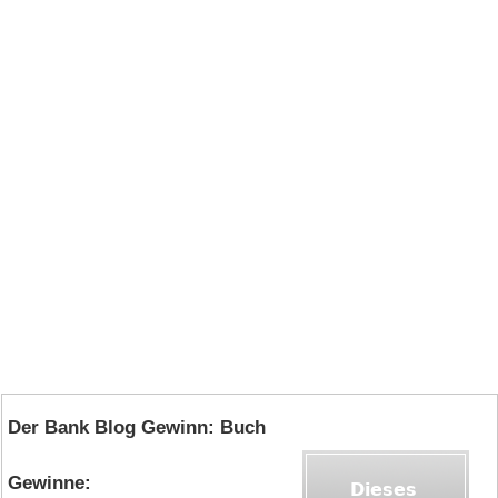
Der Bank Blog Gewinn: Buch
Gewinne: