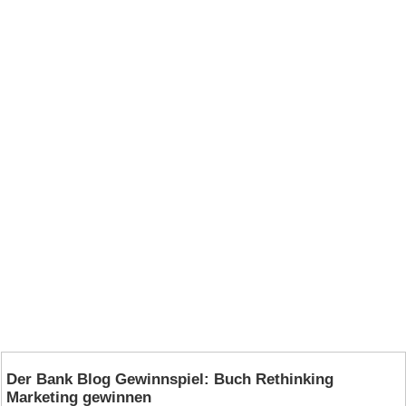
Der Bank Blog Gewinnspiel: Buch Rethinking
Marketing gewinnen