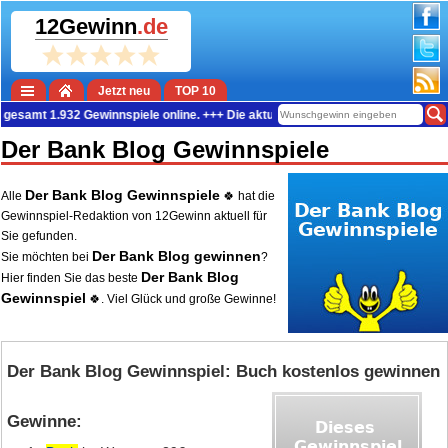
12Gewinn
.de
Jetzt neu
TOP 10
samt 1.932 Gewinnspiele online. +++ Die aktuelle Gewinn-Summe beträgt 37.86
Der Bank Blog Gewinnspiele
Der Bank Blog Gewinnspiele
Alle
🍀 hat die
Gewinnspiel-Redaktion von 12Gewinn aktuell für
Sie gefunden.
Der Bank Blog gewinnen
Sie möchten bei
?
Der Bank Blog
Hier finden Sie das beste
Gewinnspiel
🍀. Viel Glück und große Gewinne!
Der Bank Blog Gewinnspiel: Buch kostenlos gewinnen
Gewinne: