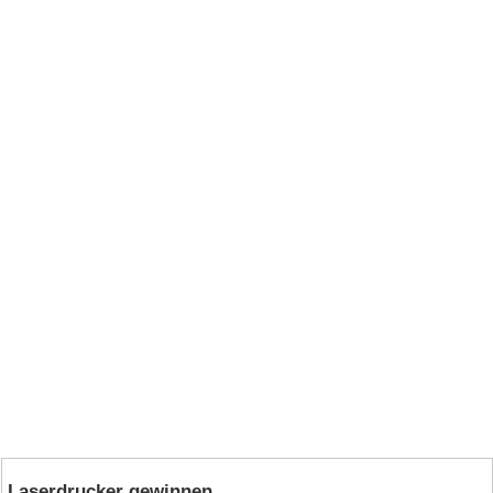
Laserdrucker gewinnen