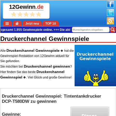
12Gewinn
.de
Jetzt neu
TOP 10
samt 1.955 Gewinnspiele online. +++ Die aktuelle Gewinn-Summe beträgt 37.88
Druckerchannel Gewinnspiele
Druckerchannel Gewinnspiele
Alle
🍀 hat die
Gewinnspiel-Redaktion von 12Gewinn aktuell für
Sie gefunden.
Druckerchannel gewinnen
Sie möchten bei
?
Druckerchannel
Hier finden Sie das beste
Gewinnspiel
🍀. Viel Glück und große Gewinne!
Druckerchannel Gewinnspiel: Tintentankdrucker
DCP‑T580DW zu gewinnen
Gewinne: