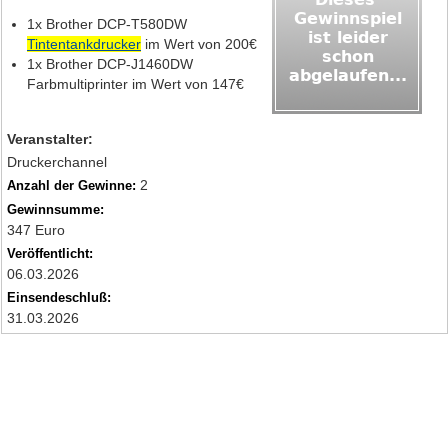
1x Brother DCP-T580DW
Tintentankdrucker
im Wert von 200€
1x Brother DCP-J1460DW
Farbmultiprinter im Wert von 147€
Veranstalter:
Druckerchannel
2
Anzahl der Gewinne:
Gewinnsumme:
347 Euro
Veröffentlicht:
06.03.2026
Einsendeschluß:
31.03.2026