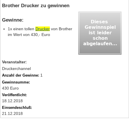
Brother Drucker zu gewinnen
Gewinne:
1x einen tollen
Drucker
von Brother
im Wert von 430,- Euro
Veranstalter:
Druckerchannel
1
Anzahl der Gewinne:
Gewinnsumme:
430 Euro
Veröffentlicht:
18.12.2018
Einsendeschluß:
21.12.2018