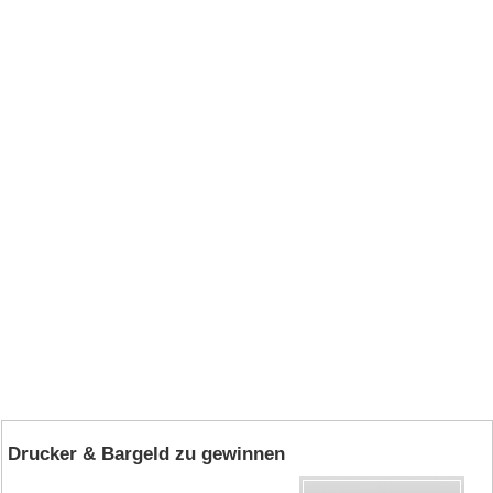
Drucker & Bargeld zu gewinnen