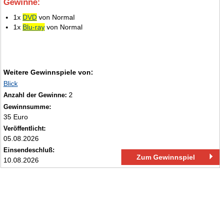
Gewinne:
7.
1x
DVD
von Normal
1x
Blu‑ray
von Normal
Weitere Gewinnspiele von:
Blick
2
Anzahl der Gewinne:
Gewinnsumme:
35 Euro
Veröffentlicht:
05.08.2026
Einsendeschluß:
Zum Gewinnspiel
10.08.2026