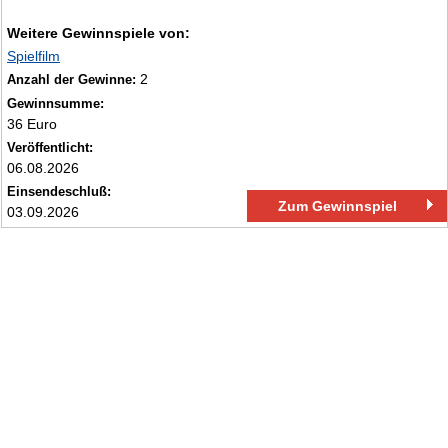
Weitere Gewinnspiele von:
Spielfilm
2
Anzahl der Gewinne:
Gewinnsumme:
36 Euro
Veröffentlicht:
06.08.2026
Einsendeschluß:
Zum Gewinnspiel
03.09.2026