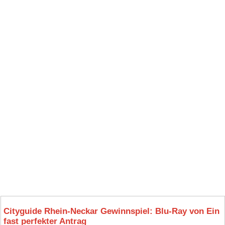
Cityguide Rhein-Neckar Gewinnspiel: Blu‑Ray von Ein
fast perfekter Antrag