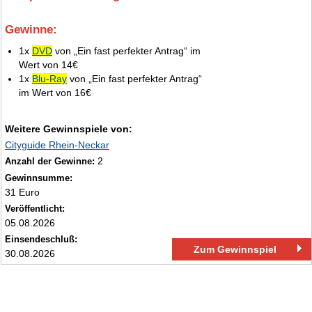
Gewinne:
8.
1x
DVD
von „Ein fast perfekter Antrag“ im
Wert von 14€
1x
Blu‑Ray
von „Ein fast perfekter Antrag“
im Wert von 16€
Weitere Gewinnspiele von:
Cityguide Rhein-Neckar
2
Anzahl der Gewinne:
Gewinnsumme:
31 Euro
Veröffentlicht:
05.08.2026
Einsendeschluß:
Zum Gewinnspiel
30.08.2026