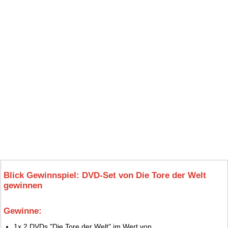
Blick Gewinnspiel: DVD-Set von Die Tore der Welt
gewinnen
Gewinne:
6.
1x 2 DVDs "Die Tore der Welt" im Wert von