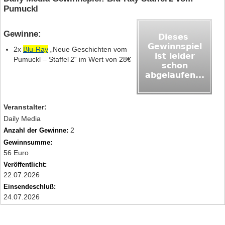
Pumuckl
Gewinne:
2x
Blu‑Ray
„Neue Geschichten vom
Pumuckl – Staffel 2“ im Wert von 28€
Veranstalter:
Daily Media
2
Anzahl der Gewinne:
Gewinnsumme:
56 Euro
Veröffentlicht:
22.07.2026
Einsendeschluß:
24.07.2026