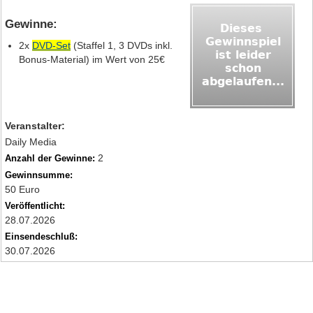
Gewinne:
2x
DVD-Set
(Staffel 1, 3 DVDs inkl.
Bonus-Material) im Wert von 25€
Veranstalter:
Daily Media
2
Anzahl der Gewinne:
Gewinnsumme:
50 Euro
Veröffentlicht:
28.07.2026
Einsendeschluß:
30.07.2026