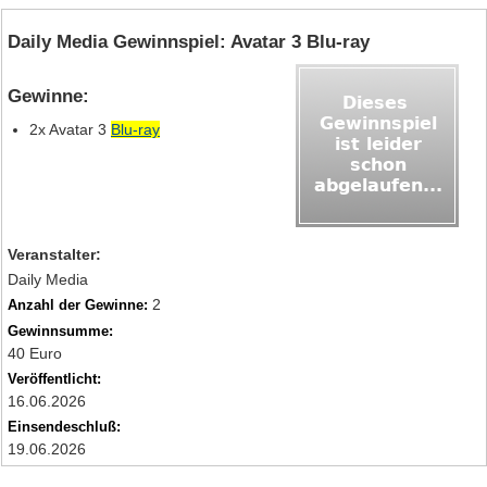
Daily Media Gewinnspiel: Avatar 3 Blu-ray
Gewinne:
2x Avatar 3
Blu-ray
Veranstalter:
Daily Media
2
Anzahl der Gewinne:
Gewinnsumme:
40 Euro
Veröffentlicht:
16.06.2026
Einsendeschluß:
19.06.2026