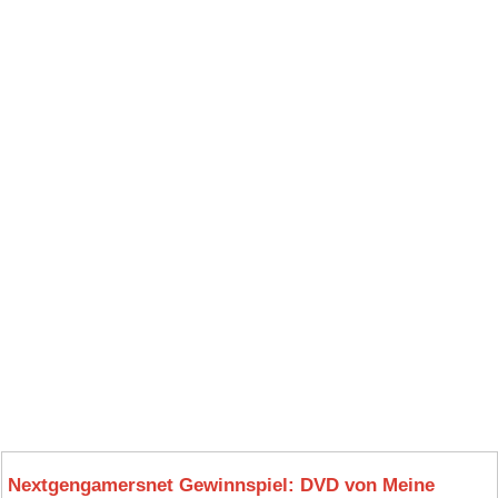
Nextgengamersnet Gewinnspiel: DVD von Meine