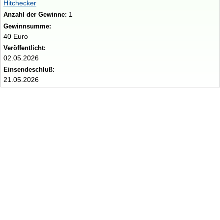
Hitchecker
1
Anzahl der Gewinne:
Gewinnsumme:
40 Euro
Veröffentlicht:
02.05.2026
Einsendeschluß:
21.05.2026