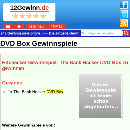
12Gewinn
.de
Jetzt neu
TOP 10
winnspiele online. +++ Die aktuelle Gewinn-Summe beträgt 37.886.979 Euro. +
DVD Box Gewinnspiele
Hitchecker Gewinnspiel: The Bank Hacker DVD-Box zu
gewinnen
Gewinne:
1x The Bank Hacker
DVD-Box
Weitere Gewinnspiele von: