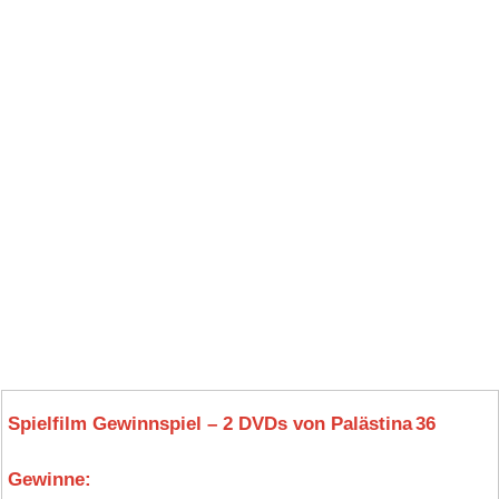
Spielfilm Gewinnspiel – 2 DVDs von Palästina 36
Gewinne: