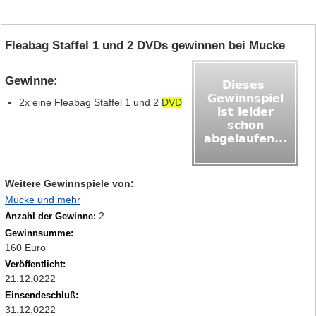
Fleabag Staffel 1 und 2 DVDs gewinnen bei Mucke
Gewinne:
2x eine Fleabag Staffel 1 und 2
DVD
Weitere Gewinnspiele von:
Mucke und mehr
2
Anzahl der Gewinne:
Gewinnsumme:
160 Euro
Veröffentlicht:
21.12.0222
Einsendeschluß:
31.12.0222