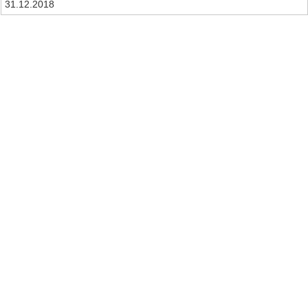
31.12.2018