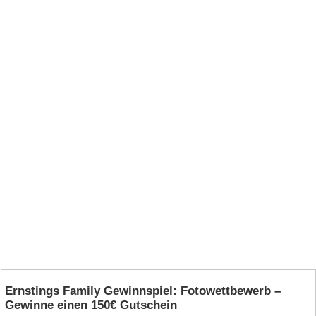
Ernstings Family Gewinnspiel: Fotowettbewerb –
Gewinne einen 150€ Gutschein