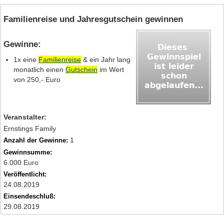
Familienreise und Jahresgutschein gewinnen
Gewinne:
1x eine
Familienreise
& ein Jahr lang
monatlich einen
Gutschein
im Wert
von 250,- Euro
Veranstalter:
Ernstings Family
1
Anzahl der Gewinne:
Gewinnsumme:
6.000 Euro
Veröffentlicht:
24.08.2019
Einsendeschluß:
29.08.2019