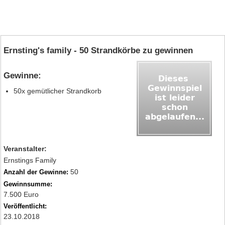
Ernsting's family - 50 Strandkörbe zu gewinnen
Gewinne:
50x gemütlicher Strandkorb
Veranstalter:
Ernstings Family
50
Anzahl der Gewinne:
Gewinnsumme:
7.500 Euro
Veröffentlicht:
23.10.2018