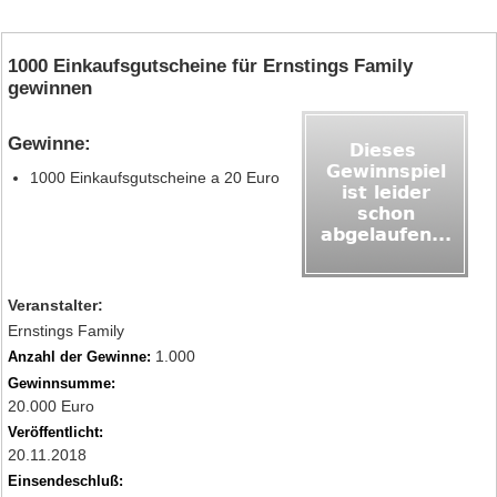
1000 Einkaufsgutscheine für Ernstings Family
gewinnen
Gewinne:
1000 Einkaufsgutscheine a 20 Euro
Veranstalter:
Ernstings Family
1.000
Anzahl der Gewinne:
Gewinnsumme:
20.000 Euro
Veröffentlicht:
20.11.2018
Einsendeschluß: